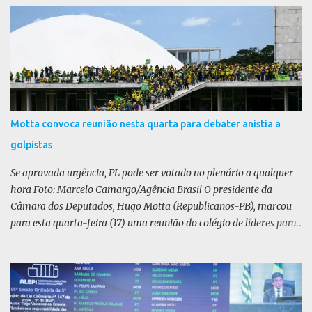
r
i
o
s
Motta convoca reunião nesta quarta para debater anistia a
golpistas
Se aprovada urgência, PL pode ser votado no plenário a qualquer
hora Foto: Marcelo Camargo/Agência Brasil O presidente da
Câmara dos Deputados, Hugo Motta (Republicanos-PB), marcou
para esta quarta-feira (17) uma reunião do colégio de líderes para
discutir a votação da urgência para o projeto de lei (PL) que prevê
a anistia aos condenados por tentativa de golpe de Estado. Motta
disse, em uma rede social, que a reunião vai “deliberar sobre a
urgência dos projetos que tratam do acontecido em 8 de janeiro de
2023”. Se aprovada urgência, o PL poderia ser votado no Plenário a