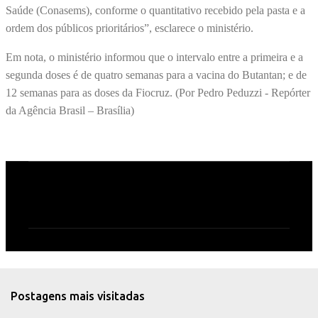
Saúde (Conasems), conforme o quantitativo recebido pela pasta e a
ordem dos públicos prioritários”, esclarece o ministério.
Em nota, o ministério informou que o intervalo entre a primeira e a
segunda doses é de quatro semanas para a vacina do Butantan; e de
12 semanas para as doses da Fiocruz. (Por Pedro Peduzzi - Repórter
da Agência Brasil – Brasília)
C
o
m
e
n
t
Postagens mais visitadas
á