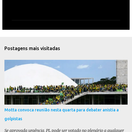
C
o
m
e
n
t
Postagens mais visitadas
á
r
i
o
s
Motta convoca reunião nesta quarta para debater anistia a
golpistas
Se aprovada urgência, PL pode ser votado no plenário a qualquer