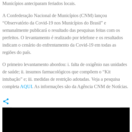
Municípios anteciparam feriados locais.
A Confederação Nacional de Municípios (CNM) lançou
“Observatório da Covid-19 nos Municípios do Brasil” e
semanalmente publicará o resultado das pesquisas feitas com os
prefeitos. O levantamento é realizado por telefone e os resultados
indicam o cenário do enfrentamento da Covid-19 em todas as
regiões do país.
O primeiro levantamento abordou: i. falta de oxigênio nas unidades
de saúde; ii. insumos farmacológicos que compõem o “Kit
intubação” e; iii. medidas de restrição adotadas. Veja a pesquisa
completa
AQUI
. As informações são da Agência CNM de Notícias.
C
o