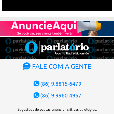
m
e
n
t
á
r
i
o
s
FALE COM A GENTE
(86) 9.8815-6479
(86) 9.9960-4957
Sugestões de pautas, anunciar, críticas ou elogios.