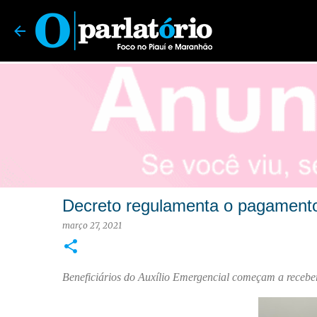
O Parlatório | Foco no Piauí e Maranhão
Decreto regulamenta o pagamento
março 27, 2021
Beneficiários do Auxílio Emergencial começam a receber