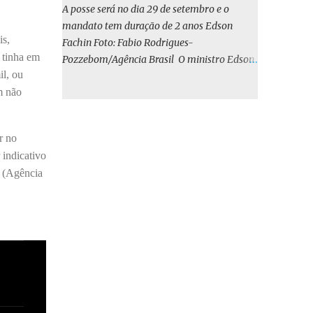
o BIRD, as quais indicam que a contratação
A posse será no dia 29 de setembro e o
em iene japonês é mais vantajosa sob os
mandato tem duração de 2 anos Edson
aspectos econômico e financeiro. Embora o
is,
Fachin Foto: Fabio Rodrigues-
custo dos juros em dólares possa parecer
 tinha em
Pozzebom/Agência Brasil O ministro Edson
inferior no curto prazo, a opção pelo iene
il, ou
Fachin foi eleito nesta quarta-feira (13) para
revela-se mais benéfica no longo prazo,
m não
o ocupar o cargo de presidente do Supremo
tanto pela sua menor volatilidade cambial
Tribunal Federal (STF) pelos próximos dois
quanto pela estabilidade da taxa de juros
anos. O vice-presidente será o ministro
atrelada à TONA”, explica. O deputado
r no
Alexandre de Moraes. A posse será no dia 29
Gustavo Neiva (PP) votou contra o projeto de
 indicativo
de setembro. A votação foi feita de forma
l...
. (Agência
simbólica pelo plenário da Corte.
Atualmente, Fachin é o vice-presidente e,
pelo critério de antiguidade, deve assumir o
cargo. Conforme o regimento interno, o
tribunal deve ser comandado pelo ministro
mais antigo que ainda não presidiu a Corte.
O novo presidente vai suceder a Luís Roberto
Barroso, que completará o mandato de dois
anos. Ao cumprimentar Fachin pela eleição,