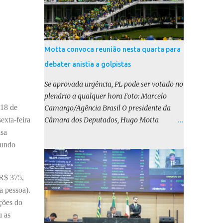
Motta convoca reunião nesta quarta para
debater anistia a golpistas
Se aprovada urgência, PL pode ser votado no
plenário a qualquer hora Foto: Marcelo
 18 de
Camargo/Agência Brasil O presidente da
exta-feira
Câmara dos Deputados, Hugo Motta
(Republicanos-PB), marcou para esta
lsa
quarta-feira (17) uma reunião do colégio de
gundo
líderes para discutir a votação da urgência
para o projeto de lei (PL) que prevê a anistia
 R$ 375,
aos condenados por tentativa de golpe de
a pessoa).
Estado. Motta disse, em uma rede social, que
ções do
a reunião vai “deliberar sobre a urgência dos
u as
projetos que tratam do acontecido em 8 de