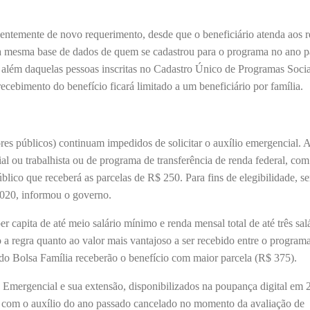
dentemente de novo requerimento, desde que o beneficiário atenda aos r
 a mesma base de dados de quem se cadastrou para o programa no ano p
, além daquelas pessoas inscritas no Cadastro Único de Programas Socia
cebimento do benefício ficará limitado a um beneficiário por família.
ores públicos) continuam impedidos de solicitar o auxílio emergencial. 
ial ou trabalhista ou de programa de transferência de renda federal, co
ico que receberá as parcelas de R$ 250. Para fins de elegibilidade, se
2020, informou o governo.
 capita de até meio salário mínimo e renda mensal total de até três sal
a regra quanto ao valor mais vantajoso a ser recebido entre o program
s do Bolsa Família receberão o benefício com maior parcela (R$ 375).
Emergencial e sua extensão, disponibilizados na poupança digital em 
er com o auxílio do ano passado cancelado no momento da avaliação de