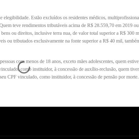
e elegibilidade. Estão excluídos os residentes médicos, multiprofissiona
es. Quem teve rendimentos tributáveis acima de R$ 28.559,70 em 2019 ou
ns ou direitos, inclusive terra nua, de valor total superior a R$ 300 m
veis ou tributados exclusivamente na fonte superior a R$ 40 mil, també
o pessoas com menos de 18 anos, exceto mães adolescentes, quem estive
nculado, como instituidor, à concessão de auxílio-reclusão, quem tiver
 seu CPF vinculado, como instituidor, à concessão de pensão por morte