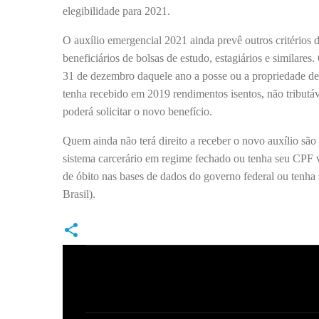
elegibilidade para 2021.
O auxílio emergencial 2021 ainda prevê outros critérios d
beneficiários de bolsas de estudo, estagiários e similar
31 de dezembro daquele ano a posse ou a propriedade de be
tenha recebido em 2019 rendimentos isentos, não tributá
poderá solicitar o novo benefício.
Quem ainda não terá direito a receber o novo auxílio sã
sistema carcerário em regime fechado ou tenha seu CPF vi
de óbito nas bases de dados do governo federal ou tenha
Brasil).
C
o
m