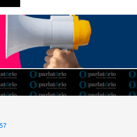
Barroso afirmou que o país tem sorte de ter
o ministro na cadeira de presidente da Corte.
“Considero, pessoalmente e
institucionalmente, que é uma sorte para o
país poder, nesta atual conjuntura, ter uma
pessoa com e...
957