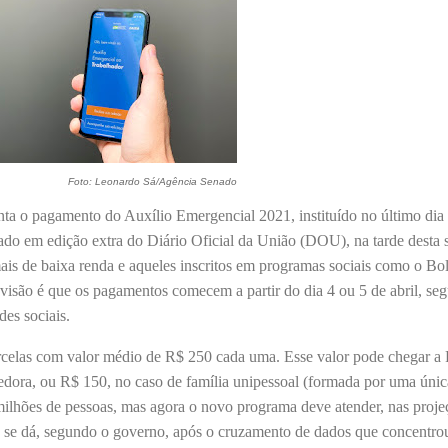
Foto: Leonardo Sá/Agência Senado
nta o pagamento do Auxílio Emergencial 2021, instituído no último dia
do em edição extra do Diário Oficial da União (DOU), na tarde desta s
mais de baixa renda e aqueles inscritos em programas sociais como o Bo
evisão é que os pagamentos comecem a partir do dia 4 ou 5 de abril, se
edes sociais.
rcelas com valor médio de R$ 250 cada uma. Esse valor pode chegar a
dora, ou R$ 150, no caso de família unipessoal (formada por uma únic
milhões de pessoas, mas agora o novo programa deve atender, nas proje
o se dá, segundo o governo, após o cruzamento de dados que concentro