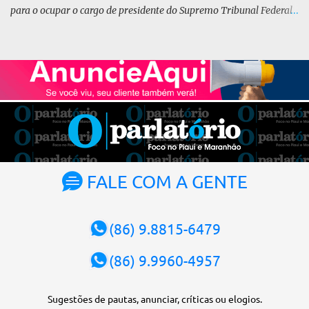
para o ocupar o cargo de presidente do Supremo Tribunal Federal
(STF) pelos próximos dois anos. O vice-presidente será o ministro
Alexandre de Moraes. A posse será no dia 29 de setembro. A
votação foi feita de forma simbólica pelo plenário da Corte.
Atualmente, Fachin é o vice-presidente e, pelo critério de
antiguidade, deve assumir o cargo. Conforme o regimento interno,
o tribunal deve ser comandado pelo ministro mais antigo que
ainda não presidiu a Corte. O novo presidente vai suceder a Luís
Roberto Barroso, que completará o mandato de dois anos. Ao
cumprimentar Fachin pela eleição, Barroso afirmou que o país
tem sorte de ter o ministro na cadeira de presidente da Corte.
FALE COM A GENTE
“Considero, pessoalmente e institucionalmente, que é uma sorte
para o país poder, nesta atual conjuntura, ter uma pessoa com e...
(86) 9.8815-6479
(86) 9.9960-4957
Sugestões de pautas, anunciar, críticas ou elogios.