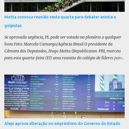
Motta convoca reunião nesta quarta para debater anistia a
golpistas
Se aprovada urgência, PL pode ser votado no plenário a qualquer
hora Foto: Marcelo Camargo/Agência Brasil O presidente da
Câmara dos Deputados, Hugo Motta (Republicanos-PB), marcou
para esta quarta-feira (17) uma reunião do colégio de líderes para
discutir a votação da urgência para o projeto de lei (PL) que prevê
a anistia aos condenados por tentativa de golpe de Estado. Motta
disse, em uma rede social, que a reunião vai “deliberar sobre a
urgência dos projetos que tratam do acontecido em 8 de janeiro de
2023”. Se aprovada urgência, o PL poderia ser votado no Plenário a
qualquer momento. Não foi divulgado relator ou texto da matéria.
A pauta da anistia voltou a ganhar força com o julgamento e
condenação do ex-presidente Jair Bolsonaro por tentativa de golpe
de Estado, entre outros crimes. A oposição liderada pelo Partido
Alepi aprova alteração no empréstimo do Governo do Estado
Liberal (PL) argumenta que o julgamento no Supremo Tribunal