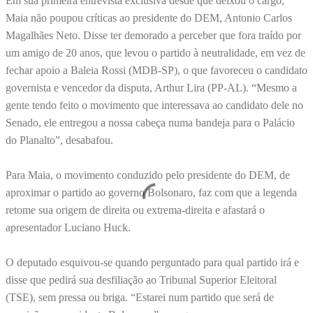
Em sua primeira entrevista exclusiva desde que deixou o cargo,
Maia não poupou críticas ao presidente do DEM, Antonio Carlos
Magalhães Neto. Disse ter demorado a perceber que fora traído por
um amigo de 20 anos, que levou o partido à neutralidade, em vez de
fechar apoio a Baleia Rossi (MDB-SP), o que favoreceu o candidato
governista e vencedor da disputa, Arthur Lira (PP-AL). “Mesmo a
gente tendo feito o movimento que interessava ao candidato dele no
Senado, ele entregou a nossa cabeça numa bandeja para o Palácio
do Planalto”, desabafou.
Para Maia, o movimento conduzido pelo presidente do DEM, de
aproximar o partido ao governo Bolsonaro, faz com que a legenda
retome sua origem de direita ou extrema-direita e afastará o
apresentador Luciano Huck.
O deputado esquivou-se quando perguntado para qual partido irá e
disse que pedirá sua desfiliação ao Tribunal Superior Eleitoral
(TSE), sem pressa ou briga. “Estarei num partido que será de