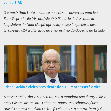
com o BIRD
Federal (STF) da trama golpista seria uma “perseguição política”.
O PL defende uma anistia ampla para todo...
O empréstimo junto ao banco poderá ser convertido para iene
Foto: Reprodução (Ascom/Alepi) O Plenário da Assembleia
Legislativa do Piauí (Alepi) aprovou, na sessão plenária desta
terça-feira (16), a alteração do empréstimo do Governo do Estado
tomado junto ao Banco Internacional para Reconstrução e
Desenvolvimento (BIRD) de dólar para iene japonês. O valor do
contrato, presente na lei 8.964/25, é de US$ 392 milhões. De acordo
com o Executivo, a mudança de moeda traz benefícios a longo
prazo. “A mudança se fundamenta em análises técnicas
aprofundadas conduzidas em conjunto com o BIRD, as quais
indicam que a contratação em iene japonês é mais vantajosa sob
os aspectos econômico e financeiro. Embora o custo dos juros em
dólares possa parecer inferior no curto prazo, a opção pelo iene
Edson Fachin é eleito presidente do STF; Moraes será o vice
revela-se mais benéfica no longo prazo, tanto pela sua menor
volatilidade cambial quanto pela estabilidade da taxa de juros
A posse será no dia 29 de setembro e o mandato tem duração de 2
atrelada à TONA”, explica. O deputado Gustavo Neiva (PP) votou
anos Edson Fachin Foto: Fabio Rodrigues-Pozzebom/Agência
contra o projeto de l...
Brasil O ministro Edson Fachin foi eleito nesta quarta-feira (13)