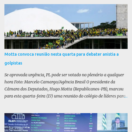
r
i
o
s
Motta convoca reunião nesta quarta para debater anistia a
golpistas
Se aprovada urgência, PL pode ser votado no plenário a qualquer
hora Foto: Marcelo Camargo/Agência Brasil O presidente da
Câmara dos Deputados, Hugo Motta (Republicanos-PB), marcou
para esta quarta-feira (17) uma reunião do colégio de líderes para
discutir a votação da urgência para o projeto de lei (PL) que prevê
a anistia aos condenados por tentativa de golpe de Estado. Motta
disse, em uma rede social, que a reunião vai “deliberar sobre a
urgência dos projetos que tratam do acontecido em 8 de janeiro de
2023”. Se aprovada urgência, o PL poderia ser votado no Plenário a