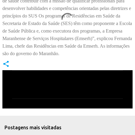
de saúde contribuir com a missão de qualificar profissionais para
desenvolver habilidades e competências orientadas pelas diretrizes e
princípios do SUS Os programas de Residências em Saúde da
Secretaria de Estado da Saúde (SES) têm como proponente a Escola
de Saúde Pública e, como executora dos programas, a Empresa
Maranhense de Serviços Hospitalares (Emserh)”, explicou Fernanda
Lima, chefe das Residências em Saúde da Emserh. As informações
são do governo do Maranhão.
C
o
m
e
n
t
Postagens mais visitadas
á