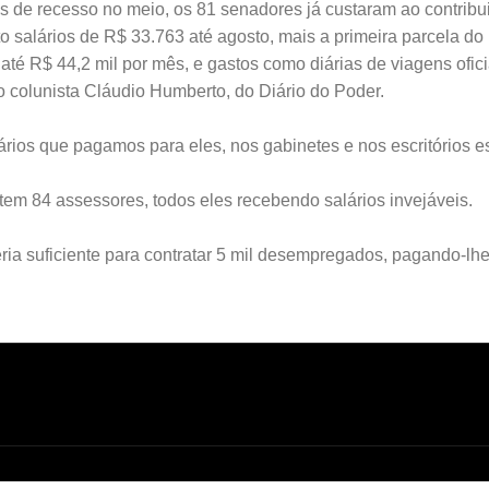
os de recesso no meio, os 81 senadores já custaram ao contribu
o salários de R$ 33.763 até agosto, mais a primeira parcela do
té R$ 44,2 mil por mês, e gastos como diárias de viagens ofici
do colunista Cláudio Humberto, do Diário do Poder.
ários que pagamos para eles, nos gabinetes e nos escritórios e
em 84 assessores, todos eles recebendo salários invejáveis.
ria suficiente para contratar 5 mil desempregados, pagando-lhe