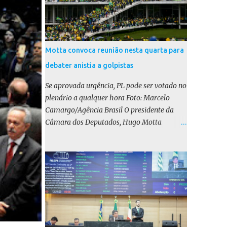
Motta convoca reunião nesta quarta para
debater anistia a golpistas
Se aprovada urgência, PL pode ser votado no
plenário a qualquer hora Foto: Marcelo
Camargo/Agência Brasil O presidente da
Câmara dos Deputados, Hugo Motta
(Republicanos-PB), marcou para esta
quarta-feira (17) uma reunião do colégio de
líderes para discutir a votação da urgência
para o projeto de lei (PL) que prevê a anistia
aos condenados por tentativa de golpe de
Estado. Motta disse, em uma rede social, que
a reunião vai “deliberar sobre a urgência dos
projetos que tratam do acontecido em 8 de