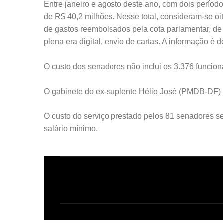
Entre janeiro e agosto deste ano, com dois períod
de R$ 40,2 milhões. Nesse total, consideram-se oit
de gastos reembolsados pela cota parlamentar, de a
plena era digital, envio de cartas. A informação é 
O custo dos senadores não inclui os 3.376 funcion
O gabinete do ex-suplente Hélio José (PMDB-DF) t
O custo do serviço prestado pelos 81 senadores se
salário mínimo.
C
o
m
e