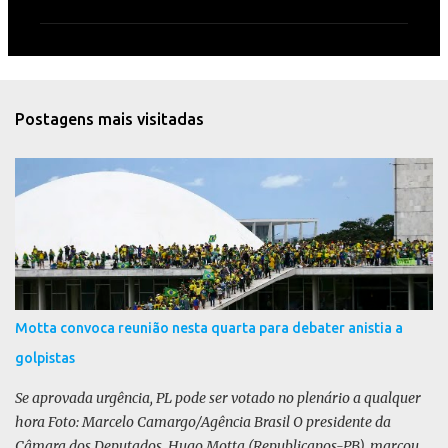
m
e
n
t
Postagens mais visitadas
á
r
i
o
s
Motta convoca reunião nesta quarta para debater anistia a
golpistas
Se aprovada urgência, PL pode ser votado no plenário a qualquer
hora Foto: Marcelo Camargo/Agência Brasil O presidente da
Câmara dos Deputados, Hugo Motta (Republicanos-PB), marcou