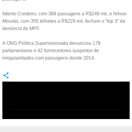
Ilderlei Cordeiro, com 388 passagens a R$248 mil, e Nilson
Mourão, com 355 bilhetes a R$229 mil, fecham o “top 3” da
denúncia do MPF.
A ONG Política Supervisionada denunciou 178
parlamentares e 42 fornecedores suspeitos de
irregularidades com passagens desde 2014.
C
o
m
e
n