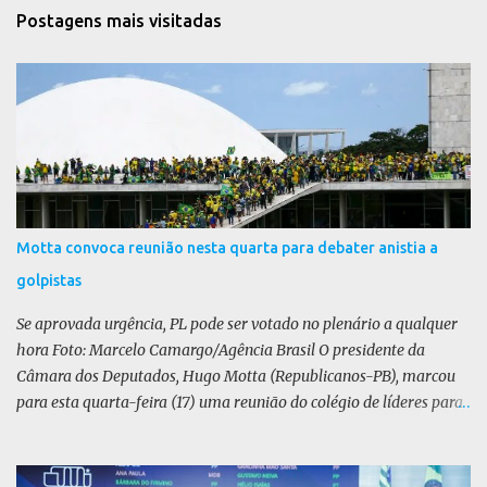
t
Postagens mais visitadas
á
r
i
o
s
Motta convoca reunião nesta quarta para debater anistia a
golpistas
Se aprovada urgência, PL pode ser votado no plenário a qualquer
hora Foto: Marcelo Camargo/Agência Brasil O presidente da
Câmara dos Deputados, Hugo Motta (Republicanos-PB), marcou
para esta quarta-feira (17) uma reunião do colégio de líderes para
discutir a votação da urgência para o projeto de lei (PL) que prevê
a anistia aos condenados por tentativa de golpe de Estado. Motta
disse, em uma rede social, que a reunião vai “deliberar sobre a