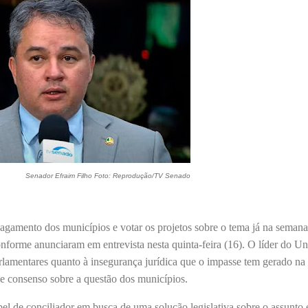
Senador Efraim Filho Foto: Reprodução/TV Senado
agamento dos municípios e votar os projetos sobre o tema já na seman
onforme anunciaram em entrevista nesta quinta-feira (16). O líder do Un
rlamentares quanto à insegurança jurídica que o impasse tem gerado n
de consenso sobre a questão dos municípios.
l de conciliador em busca de uma solução legislativa sobre o assunto 