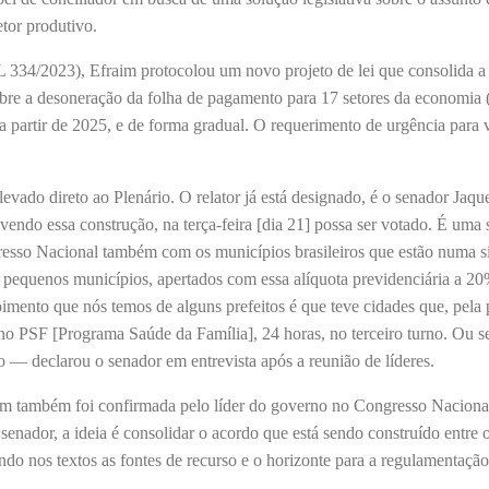
etor produtivo.
L 334/2023), Efraim protocolou um novo projeto de lei que consolida a
obre a desoneração da folha de pagamento para 17 setores da economia 
a partir de 2025, e de forma gradual. O requerimento de urgência para 
levado direto ao Plenário. O relator já está designado, é o senador Jaq
vendo essa construção, na terça-feira [dia 21] possa ser votado. É uma
resso Nacional também com os municípios brasileiros que estão numa s
os pequenos municípios, apertados com essa alíquota previdenciária a 2
imento que nós temos de alguns prefeitos é que teve cidades que, pela 
o PSF [Programa Saúde da Família], 24 horas, no terceiro turno. Ou s
 — declarou o senador em entrevista após a reunião de líderes.
em também foi confirmada pelo líder do governo no Congresso Naciona
nador, a ideia é consolidar o acordo que está sendo construído entre 
ndo nos textos as fontes de recurso e o horizonte para a regulamentação