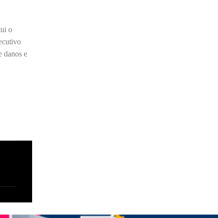
ui o
ecutivo
e danos e