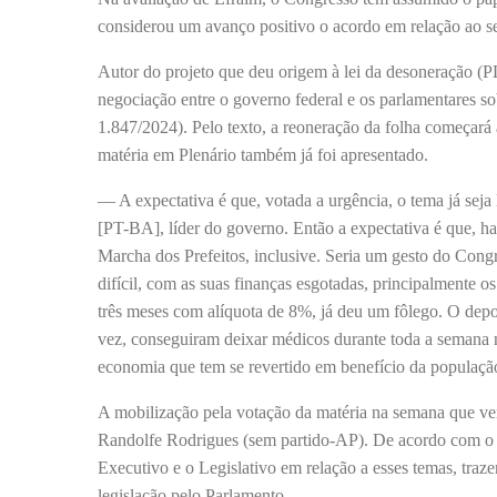
considerou um avanço positivo o acordo em relação ao s
Autor do projeto que deu origem à lei da desoneração (P
negociação entre o governo federal e os parlamentares s
1.847/2024). Pelo texto, a reoneração da folha começará 
matéria em Plenário também já foi apresentado.
— A expectativa é que, votada a urgência, o tema já seja 
[PT-BA], líder do governo. Então a expectativa é que, ha
Marcha dos Prefeitos, inclusive. Seria um gesto do Cong
difícil, com as suas finanças esgotadas, principalmente 
três meses com alíquota de 8%, já deu um fôlego. O depo
vez, conseguiram deixar médicos durante toda a semana n
economia que tem se revertido em benefício da população
A mobilização pela votação da matéria na semana que v
Randolfe Rodrigues (sem partido-AP). De acordo com o se
Executivo e o Legislativo em relação a esses temas, traze
legislação pelo Parlamento.