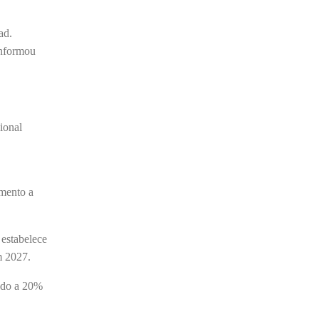
Barroso afirmou que o país tem sorte de ter
o ministro na cadeira de presidente da Corte.
ad.
“Considero, pessoalmente e
informou
institucionalmente, que é uma sorte para o
país poder, nesta atual conjuntura, ter uma
pessoa com e...
ional
amento a
estabelece
m 2027.
ndo a 20%