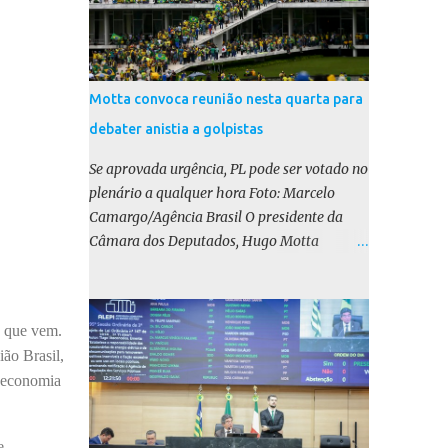
Motta convoca reunião nesta quarta para
debater anistia a golpistas
Se aprovada urgência, PL pode ser votado no
plenário a qualquer hora Foto: Marcelo
Camargo/Agência Brasil O presidente da
Câmara dos Deputados, Hugo Motta
(Republicanos-PB), marcou para esta
quarta-feira (17) uma reunião do colégio de
líderes para discutir a votação da urgência
a que vem.
para o projeto de lei (PL) que prevê a anistia
ião Brasil,
aos condenados por tentativa de golpe de
a economia
Estado. Motta disse, em uma rede social, que
a reunião vai “deliberar sobre a urgência dos
projetos que tratam do acontecido em 8 de
e