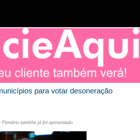
Pular para o conteúdo principal
unicípios para votar desoneração
 Plenário também já foi apresentado