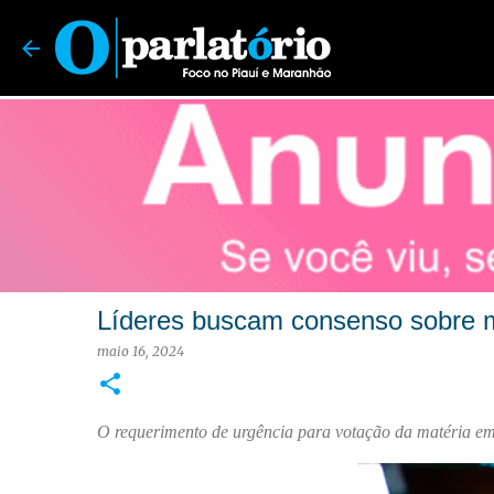
O Parlatório | Foco no Piauí e Maranhão
Líderes buscam consenso sobre m
maio 16, 2024
O requerimento de urgência para votação da matéria em