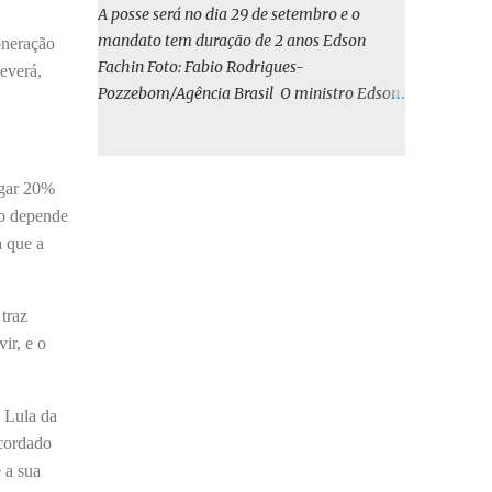
o BIRD, as quais indicam que a contratação
A posse será no dia 29 de setembro e o
em iene japonês é mais vantajosa sob os
mandato tem duração de 2 anos Edson
oneração
aspectos econômico e financeiro. Embora o
Fachin Foto: Fabio Rodrigues-
everá,
custo dos juros em dólares possa parecer
Pozzebom/Agência Brasil O ministro Edson
inferior no curto prazo, a opção pelo iene
Fachin foi eleito nesta quarta-feira (13) para
revela-se mais benéfica no longo prazo,
o ocupar o cargo de presidente do Supremo
tanto pela sua menor volatilidade cambial
Tribunal Federal (STF) pelos próximos dois
quanto pela estabilidade da taxa de juros
agar 20%
anos. O vice-presidente será o ministro
atrelada à TONA”, explica. O deputado
vo depende
Alexandre de Moraes. A posse será no dia 29
Gustavo Neiva (PP) votou contra o projeto de
 que a
de setembro. A votação foi feita de forma
l...
simbólica pelo plenário da Corte.
Atualmente, Fachin é o vice-presidente e,
traz
pelo critério de antiguidade, deve assumir o
ir, e o
cargo. Conforme o regimento interno, o
tribunal deve ser comandado pelo ministro
mais antigo que ainda não presidiu a Corte.
 Lula da
O novo presidente vai suceder a Luís Roberto
acordado
Barroso, que completará o mandato de dois
 a sua
anos. Ao cumprimentar Fachin pela eleição,