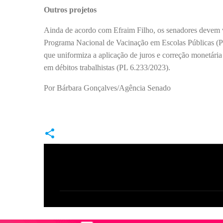
Outros projetos
Ainda de acordo com Efraim Filho, os senadores devem v
Programa Nacional de Vacinação em Escolas Públicas (P
que uniformiza a aplicação de juros e correção monetári
em débitos trabalhistas (PL 6.233/2023).
Por Bárbara Gonçalves/Agência Senado
C
o
m
e
n