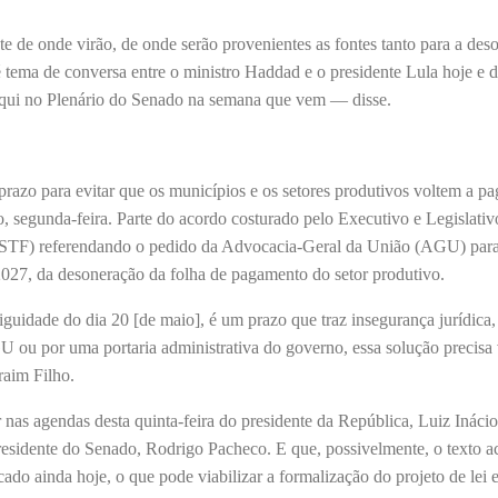
e de onde virão, de onde serão provenientes as fontes tanto para a des
é tema de conversa entre o ministro Haddad e o presidente Lula hoje e d
 aqui no Plenário do Senado na semana que vem — disse.
razo para evitar que os municípios e os setores produtivos voltem a p
aio, segunda-feira. Parte do acordo costurado pelo Executivo e Legislati
(STF) referendando o pedido da Advocacia-Geral da União (AGU) para
2027, da desoneração da folha de pagamento do setor produtivo.
uidade do dia 20 [de maio], é um prazo que traz insegurança jurídica, 
 ou por uma portaria administrativa do governo, essa solução precisa v
raim Filho.
nas agendas desta quinta-feira do presidente da República, Luiz Inácio
residente do Senado, Rodrigo Pacheco. E que, possivelmente, o texto 
do ainda hoje, o que pode viabilizar a formalização do projeto de lei e