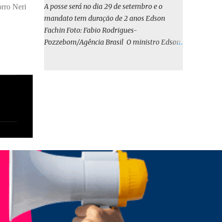
o BIRD, as quais indicam que a contratação
A posse será no dia 29 de setembro e o
rro Neri
em iene japonês é mais vantajosa sob os
mandato tem duração de 2 anos Edson
aspectos econômico e financeiro. Embora o
Fachin Foto: Fabio Rodrigues-
custo dos juros em dólares possa parecer
Pozzebom/Agência Brasil O ministro Edson
inferior no curto prazo, a opção pelo iene
Fachin foi eleito nesta quarta-feira (13) para
revela-se mais benéfica no longo prazo,
o ocupar o cargo de presidente do Supremo
tanto pela sua menor volatilidade cambial
Tribunal Federal (STF) pelos próximos dois
quanto pela estabilidade da taxa de juros
anos. O vice-presidente será o ministro
atrelada à TONA”, explica. O deputado
Alexandre de Moraes. A posse será no dia 29
Gustavo Neiva (PP) votou contra o projeto de
de setembro. A votação foi feita de forma
l...
simbólica pelo plenário da Corte.
Atualmente, Fachin é o vice-presidente e,
pelo critério de antiguidade, deve assumir o
cargo. Conforme o regimento interno, o
tribunal deve ser comandado pelo ministro
mais antigo que ainda não presidiu a Corte.
O novo presidente vai suceder a Luís Roberto
Barroso, que completará o mandato de dois
anos. Ao cumprimentar Fachin pela eleição,