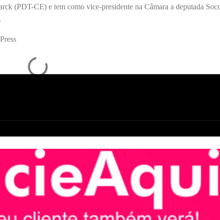
marck (PDT-CE) e tem como vice-presidente na Câmara a deputada Soco
.
Press