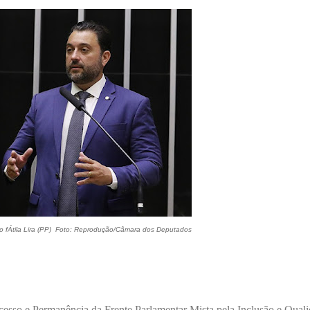
 fÁtila Lira (PP) Foto: Reprodução/Câmara dos Deputados
cesso e Permanência da Frente Parlamentar Mista pela Inclusão e Qual