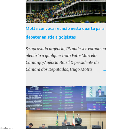
Motta convoca reunião nesta quarta para
debater anistia a golpistas
Se aprovada urgência, PL pode ser votado no
plenário a qualquer hora Foto: Marcelo
Camargo/Agência Brasil O presidente da
Câmara dos Deputados, Hugo Motta
(Republicanos-PB), marcou para esta
quarta-feira (17) uma reunião do colégio de
líderes para discutir a votação da urgência
para o projeto de lei (PL) que prevê a anistia
aos condenados por tentativa de golpe de
Estado. Motta disse, em uma rede social, que
a reunião vai “deliberar sobre a urgência dos
projetos que tratam do acontecido em 8 de
idade na