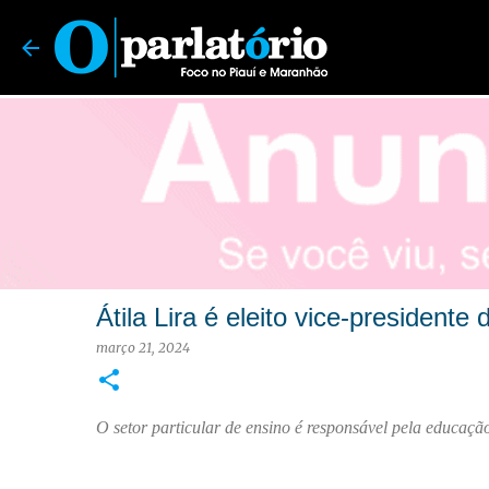
O Parlatório | Foco no Piauí e Maranhão
Átila Lira é eleito vice-preside
março 21, 2024
O setor particular de ensino é responsável pela educação