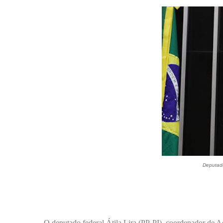
Deputado
O deputado federal Átila Lira (PP-PI), coordenador de A