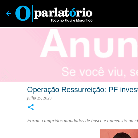
O Parlatório | Foco no Piauí e Maranhão
Operação Ressurreição: PF invest
julho 25, 2023
Foram cumpridos mandados de busca e apreensão na ci