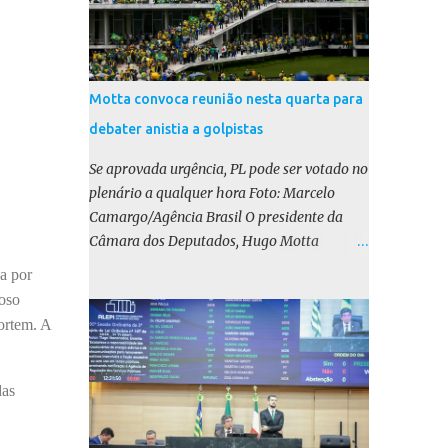
Motta convoca reunião nesta quarta para
debater anistia a golpistas
Se aprovada urgência, PL pode ser votado no
plenário a qualquer hora Foto: Marcelo
Camargo/Agência Brasil O presidente da
Câmara dos Deputados, Hugo Motta
(Republicanos-PB), marcou para esta
a por
quarta-feira (17) uma reunião do colégio de
oso
líderes para discutir a votação da urgência
ortem. A
para o projeto de lei (PL) que prevê a anistia
aos condenados por tentativa de golpe de
Estado. Motta disse, em uma rede social, que
das
a reunião vai “deliberar sobre a urgência dos
projetos que tratam do acontecido em 8 de