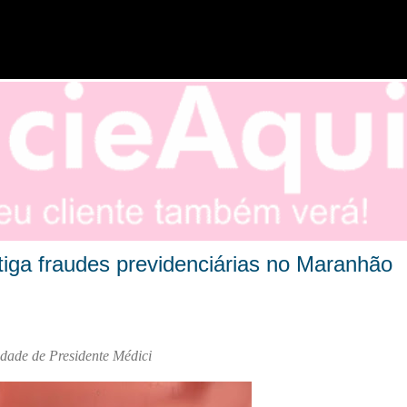
Pular para o conteúdo principal
iga fraudes previdenciárias no Maranhão
dade de Presidente Médici