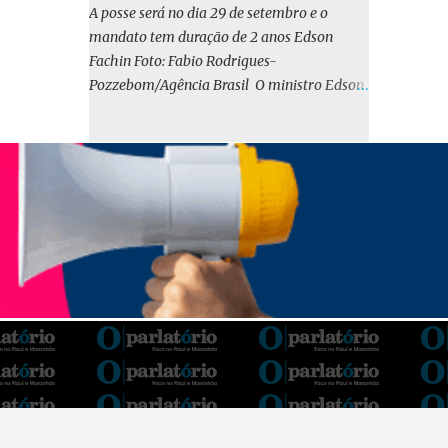
o BIRD, as quais indicam que a contratação
A posse será no dia 29 de setembro e o
em iene japonês é mais vantajosa sob os
mandato tem duração de 2 anos Edson
aspectos econômico e financeiro. Embora o
Fachin Foto: Fabio Rodrigues-
custo dos juros em dólares possa parecer
Pozzebom/Agência Brasil O ministro Edson
inferior no curto prazo, a opção pelo iene
Fachin foi eleito nesta quarta-feira (13) para
revela-se mais benéfica no longo prazo,
o ocupar o cargo de presidente do Supremo
tanto pela sua menor volatilidade cambial
Tribunal Federal (STF) pelos próximos dois
quanto pela estabilidade da taxa de juros
anos. O vice-presidente será o ministro
atrelada à TONA”, explica. O deputado
Alexandre de Moraes. A posse será no dia 29
Gustavo Neiva (PP) votou contra o projeto de
de setembro. A votação foi feita de forma
l...
simbólica pelo plenário da Corte.
Atualmente, Fachin é o vice-presidente e,
pelo critério de antiguidade, deve assumir o
cargo. Conforme o regimento interno, o
tribunal deve ser comandado pelo ministro
mais antigo que ainda não presidiu a Corte.
O novo presidente vai suceder a Luís Roberto
Barroso, que completará o mandato de dois
anos. Ao cumprimentar Fachin pela eleição,