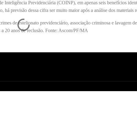
 Inteligência Previdenciária (COINP), em apenas seis benefícios ident
, há previsão dessa cifra ser muito maior após a análise dos materiais r
crimes de estelionato previdenciário, associação criminosa e lavagem de
es a 20 anos de reclusão. Fonte: Ascom/PF/MA