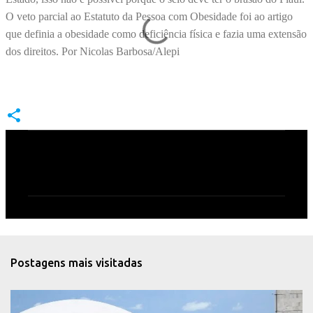
O veto parcial ao Estatuto da Pessoa com Obesidade foi ao artigo
que definia a obesidade como deficiência física e fazia uma extensão
dos direitos. Por Nicolas Barbosa/Alepi
C
o
m
e
n
t
Postagens mais visitadas
á
r
i