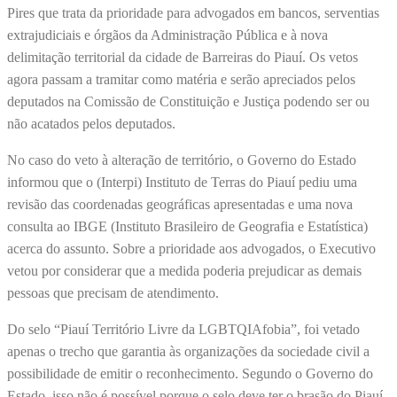
Pires que trata da prioridade para advogados em bancos, serventias
extrajudiciais e órgãos da Administração Pública e à nova
delimitação territorial da cidade de Barreiras do Piauí. Os vetos
agora passam a tramitar como matéria e serão apreciados pelos
deputados na Comissão de Constituição e Justiça podendo ser ou
não acatados pelos deputados.
No caso do veto à alteração de território, o Governo do Estado
informou que o (Interpi) Instituto de Terras do Piauí pediu uma
revisão das coordenadas geográficas apresentadas e uma nova
consulta ao IBGE (Instituto Brasileiro de Geografia e Estatística)
acerca do assunto. Sobre a prioridade aos advogados, o Executivo
vetou por considerar que a medida poderia prejudicar as demais
pessoas que precisam de atendimento.
Do selo “Piauí Território Livre da LGBTQIAfobia”, foi vetado
apenas o trecho que garantia às organizações da sociedade civil a
possibilidade de emitir o reconhecimento. Segundo o Governo do
Estado, isso não é possível porque o selo deve ter o brasão do Piauí.