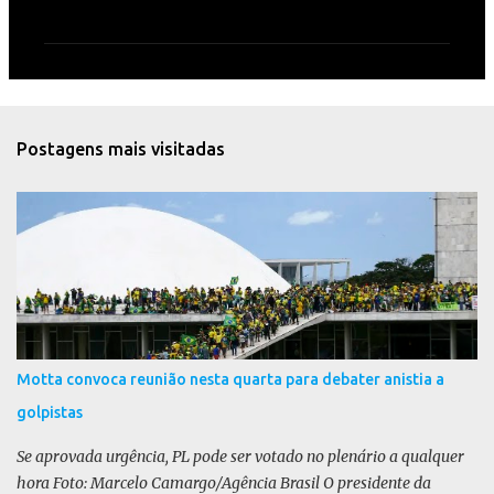
o
m
e
n
t
Postagens mais visitadas
á
r
i
o
s
Motta convoca reunião nesta quarta para debater anistia a
golpistas
Se aprovada urgência, PL pode ser votado no plenário a qualquer
hora Foto: Marcelo Camargo/Agência Brasil O presidente da