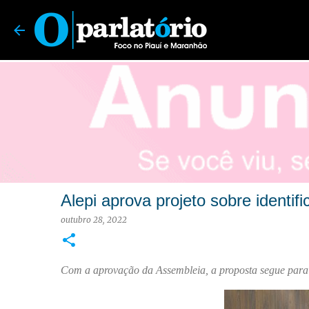
O Parlatório | Foco no Piauí e Maranhão
Alepi aprova projeto sobre identi
outubro 28, 2022
Com a aprovação da Assembleia, a proposta segue para