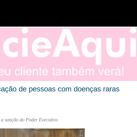
Pular para o conteúdo principal
ficação de pessoas com doenças raras
 a sanção do Poder Executivo