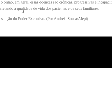
 órgão, em geral, essas doenças são crônicas, progressivas e incapacita
afetando a qualidade de vida dos pacientes e de seus familiares.
 sanção do Poder Executivo. (Por Andréia Sousa/Alepi)