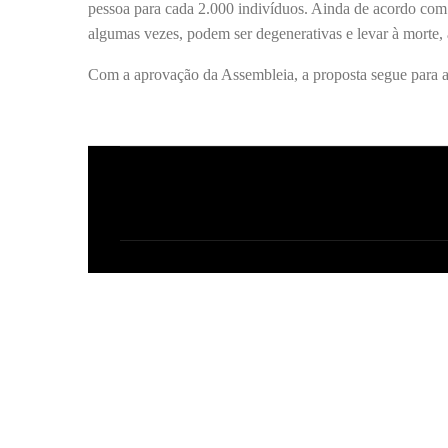
pessoa para cada 2.000 indivíduos. Ainda de acordo com o
algumas vezes, podem ser degenerativas e levar à morte, 
Com a aprovação da Assembleia, a proposta segue para a
C
o
m
e
n
t
á
r
i
o