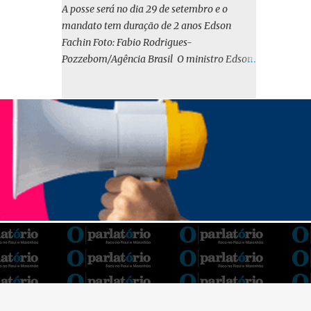
o BIRD, as quais indicam que a contratação
A posse será no dia 29 de setembro e o
em iene japonês é mais vantajosa sob os
mandato tem duração de 2 anos Edson
aspectos econômico e financeiro. Embora o
Fachin Foto: Fabio Rodrigues-
custo dos juros em dólares possa parecer
Pozzebom/Agência Brasil O ministro Edson
inferior no curto prazo, a opção pelo iene
Fachin foi eleito nesta quarta-feira (13) para
revela-se mais benéfica no longo prazo,
o ocupar o cargo de presidente do Supremo
tanto pela sua menor volatilidade cambial
Tribunal Federal (STF) pelos próximos dois
quanto pela estabilidade da taxa de juros
anos. O vice-presidente será o ministro
atrelada à TONA”, explica. O deputado
Alexandre de Moraes. A posse será no dia 29
Gustavo Neiva (PP) votou contra o projeto de
de setembro. A votação foi feita de forma
l...
simbólica pelo plenário da Corte.
Atualmente, Fachin é o vice-presidente e,
pelo critério de antiguidade, deve assumir o
cargo. Conforme o regimento interno, o
tribunal deve ser comandado pelo ministro
mais antigo que ainda não presidiu a Corte.
O novo presidente vai suceder a Luís Roberto
Barroso, que completará o mandato de dois
anos. Ao cumprimentar Fachin pela eleição,