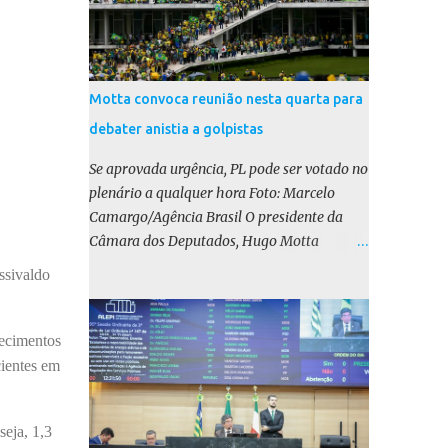
Motta convoca reunião nesta quarta para
debater anistia a golpistas
Se aprovada urgência, PL pode ser votado no
plenário a qualquer hora Foto: Marcelo
Camargo/Agência Brasil O presidente da
Câmara dos Deputados, Hugo Motta
(Republicanos-PB), marcou para esta
ssivaldo
quarta-feira (17) uma reunião do colégio de
líderes para discutir a votação da urgência
para o projeto de lei (PL) que prevê a anistia
lecimentos
aos condenados por tentativa de golpe de
cientes em
Estado. Motta disse, em uma rede social, que
a reunião vai “deliberar sobre a urgência dos
eja, 1,3
projetos que tratam do acontecido em 8 de