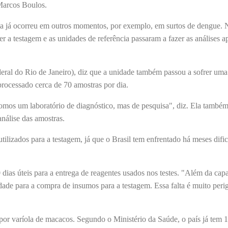
 Marcos Boulos.
cia já ocorreu em outros momentos, por exemplo, em surtos de dengue. 
er a testagem e as unidades de referência passaram a fazer as análises a
eral do Rio de Janeiro), diz que a unidade também passou a sofrer uma
processado cerca de 70 amostras por dia.
omos um laboratório de diagnóstico, mas de pesquisa", diz. Ela também
nálise das amostras.
tilizados para a testagem, já que o Brasil tem enfrentado há meses difi
 dias úteis para a entrega de reagentes usados nos testes. "Além da cap
ldade para a compra de insumos para a testagem. Essa falta é muito peri
e por varíola de macacos. Segundo o Ministério da Saúde, o país já tem 