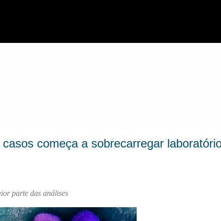
Pular para o conteúdo principal
casos começa a sobrecarregar laboratóri
ior parte das análises