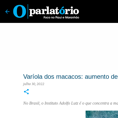
O Parlatório | Foco no Piauí e Maranhão
Varíola dos macacos: aumento de 
julho 30, 2022
No Brasil, o Instituto Adolfo Lutz é o que concentra a ma