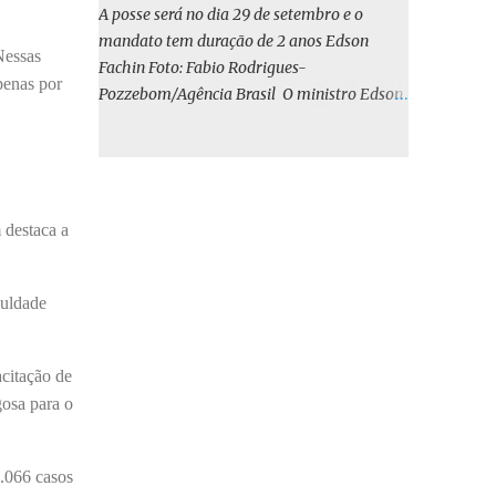
o BIRD, as quais indicam que a contratação
A posse será no dia 29 de setembro e o
em iene japonês é mais vantajosa sob os
mandato tem duração de 2 anos Edson
Nessas
aspectos econômico e financeiro. Embora o
Fachin Foto: Fabio Rodrigues-
custo dos juros em dólares possa parecer
penas por
Pozzebom/Agência Brasil O ministro Edson
inferior no curto prazo, a opção pelo iene
Fachin foi eleito nesta quarta-feira (13) para
revela-se mais benéfica no longo prazo,
o ocupar o cargo de presidente do Supremo
tanto pela sua menor volatilidade cambial
Tribunal Federal (STF) pelos próximos dois
quanto pela estabilidade da taxa de juros
anos. O vice-presidente será o ministro
atrelada à TONA”, explica. O deputado
Alexandre de Moraes. A posse será no dia 29
 destaca a
Gustavo Neiva (PP) votou contra o projeto de
de setembro. A votação foi feita de forma
l...
simbólica pelo plenário da Corte.
culdade
Atualmente, Fachin é o vice-presidente e,
pelo critério de antiguidade, deve assumir o
cargo. Conforme o regimento interno, o
acitação de
tribunal deve ser comandado pelo ministro
gosa para o
mais antigo que ainda não presidiu a Corte.
O novo presidente vai suceder a Luís Roberto
Barroso, que completará o mandato de dois
1.066 casos
anos. Ao cumprimentar Fachin pela eleição,