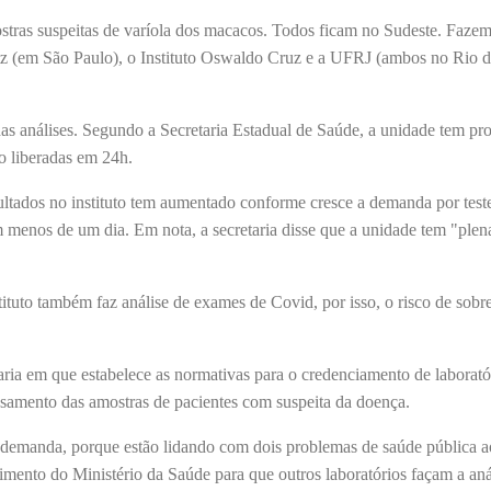
ostras suspeitas de varíola dos macacos. Todos ficam no Sudeste. Fazem
utz (em São Paulo), o Instituto Oswaldo Cruz e a UFRJ (ambos no Rio d
das análises. Segundo a Secretaria Estadual de Saúde, a unidade tem pr
o liberadas em 24h.
ltados no instituto tem aumentado conforme cresce a demanda por test
menos de um dia. Em nota, a secretaria disse que a unidade tem "plen
tuto também faz análise de exames de Covid, por isso, o risco de sobr
taria em que estabelece as normativas para o credenciamento de laborató
ssamento das amostras de pacientes com suspeita da doença.
e demanda, porque estão lidando com dois problemas de saúde pública
ento do Ministério da Saúde para que outros laboratórios façam a aná