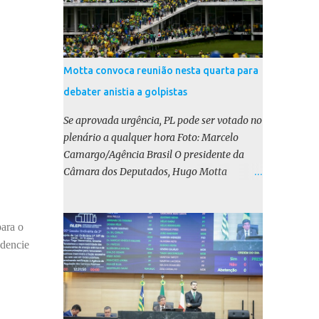
Motta convoca reunião nesta quarta para
debater anistia a golpistas
Se aprovada urgência, PL pode ser votado no
plenário a qualquer hora Foto: Marcelo
Camargo/Agência Brasil O presidente da
Câmara dos Deputados, Hugo Motta
(Republicanos-PB), marcou para esta
quarta-feira (17) uma reunião do colégio de
líderes para discutir a votação da urgência
para o
para o projeto de lei (PL) que prevê a anistia
edencie
aos condenados por tentativa de golpe de
Estado. Motta disse, em uma rede social, que
a reunião vai “deliberar sobre a urgência dos
projetos que tratam do acontecido em 8 de