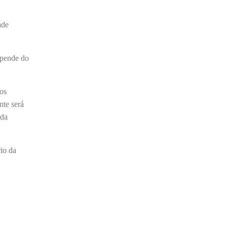
Barroso afirmou que o país tem sorte de ter
o ministro na cadeira de presidente da Corte.
ade
“Considero, pessoalmente e
institucionalmente, que é uma sorte para o
epende do
país poder, nesta atual conjuntura, ter uma
pessoa com e...
os
te será
 da
io da