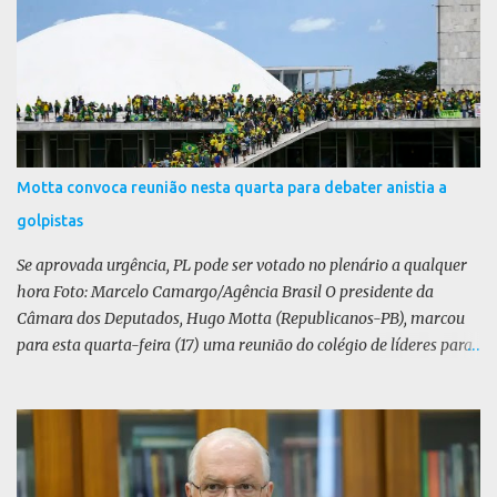
i
o
s
Motta convoca reunião nesta quarta para debater anistia a
golpistas
Se aprovada urgência, PL pode ser votado no plenário a qualquer
hora Foto: Marcelo Camargo/Agência Brasil O presidente da
Câmara dos Deputados, Hugo Motta (Republicanos-PB), marcou
para esta quarta-feira (17) uma reunião do colégio de líderes para
discutir a votação da urgência para o projeto de lei (PL) que prevê
a anistia aos condenados por tentativa de golpe de Estado. Motta
disse, em uma rede social, que a reunião vai “deliberar sobre a
urgência dos projetos que tratam do acontecido em 8 de janeiro de
2023”. Se aprovada urgência, o PL poderia ser votado no Plenário a