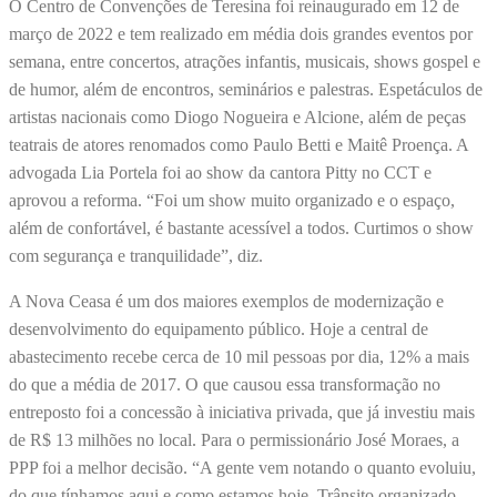
O Centro de Convenções de Teresina foi reinaugurado em 12 de
março de 2022 e tem realizado em média dois grandes eventos por
semana, entre concertos, atrações infantis, musicais, shows gospel e
de humor, além de encontros, seminários e palestras. Espetáculos de
artistas nacionais como Diogo Nogueira e Alcione, além de peças
teatrais de atores renomados como Paulo Betti e Maitê Proença. A
advogada Lia Portela foi ao show da cantora Pitty no CCT e
aprovou a reforma. “Foi um show muito organizado e o espaço,
além de confortável, é bastante acessível a todos. Curtimos o show
com segurança e tranquilidade”, diz.
A Nova Ceasa é um dos maiores exemplos de modernização e
desenvolvimento do equipamento público. Hoje a central de
abastecimento recebe cerca de 10 mil pessoas por dia, 12% a mais
do que a média de 2017. O que causou essa transformação no
entreposto foi a concessão à iniciativa privada, que já investiu mais
de R$ 13 milhões no local. Para o permissionário José Moraes, a
PPP foi a melhor decisão. “A gente vem notando o quanto evoluiu,
do que tínhamos aqui e como estamos hoje. Trânsito organizado,