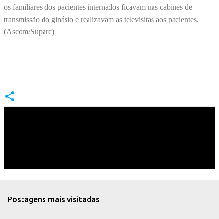
os familiares dos pacientes internados ficavam nas cabines de
transmissão do ginásio e realizavam as televisitas aos pacientes.
(Ascom/Suparc)
C
o
m
e
n
t
Postagens mais visitadas
á
r