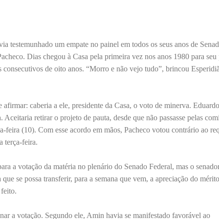
ia testemunhado um empate no painel em todos os seus anos de Senad
 Pacheco. Dias chegou à Casa pela primeira vez nos anos 1980 para seu 
 consecutivos de oito anos. “Morro e não vejo tudo”, brincou Esperid
e afirmar: caberia a ele, presidente da Casa, o voto de minerva. Eduar
Aceitaria retirar o projeto de pauta, desde que não passasse pelas com
ça-feira (10). Com esse acordo em mãos, Pacheco votou contrário ao re
 terça-feira.
para a votação da matéria no plenário do Senado Federal, mas o senad
que se possa transferir, para a semana que vem, a apreciação do mérit
feito.
ar a votação. Segundo ele, Amin havia se manifestado favorável ao