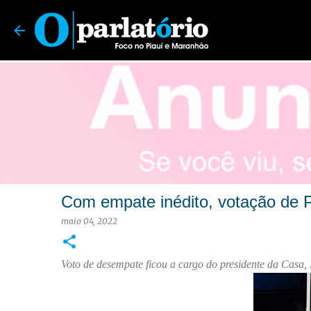
O Parlatório | Foco no Piauí e Maranhão
Com empate inédito, votação de 
maio 04, 2022
Voto de desempate ficou a cargo do presidente da Casa