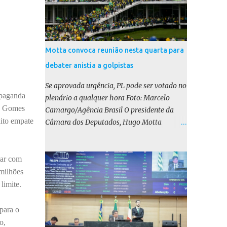
Motta convoca reunião nesta quarta para
debater anistia a golpistas
Se aprovada urgência, PL pode ser votado no
opaganda
plenário a qualquer hora Foto: Marcelo
do Gomes
Camargo/Agência Brasil O presidente da
dito empate
Câmara dos Deputados, Hugo Motta
(Republicanos-PB), marcou para esta
quarta-feira (17) uma reunião do colégio de
líderes para discutir a votação da urgência
tar com
para o projeto de lei (PL) que prevê a anistia
 milhões
aos condenados por tentativa de golpe de
limite.
Estado. Motta disse, em uma rede social, que
a reunião vai “deliberar sobre a urgência dos
para o
projetos que tratam do acontecido em 8 de
o,