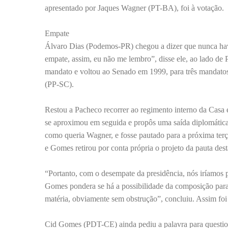
apresentado por Jaques Wagner (PT-BA), foi à votação.
Empate
Álvaro Dias (Podemos-PR) chegou a dizer que nunca hav
empate, assim, eu não me lembro”, disse ele, ao lado de
mandato e voltou ao Senado em 1999, para três mandatos
(PP-SC).
Restou a Pacheco recorrer ao regimento interno da Casa 
se aproximou em seguida e propôs uma saída diplomática. 
como queria Wagner, e fosse pautado para a próxima ter
e Gomes retirou por conta própria o projeto da pauta desta
“Portanto, com o desempate da presidência, nós iríamos 
Gomes pondera se há a possibilidade da composição para 
matéria, obviamente sem obstrução”, concluiu. Assim foi 
Cid Gomes (PDT-CE) ainda pediu a palavra para question