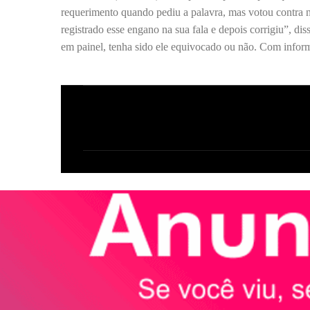
requerimento quando pediu a palavra, mas votou contra no
registrado esse engano na sua fala e depois corrigiu”, di
em painel, tenha sido ele equivocado ou não. Com infor
C
o
m
e
n
t
á
r
i
o
s