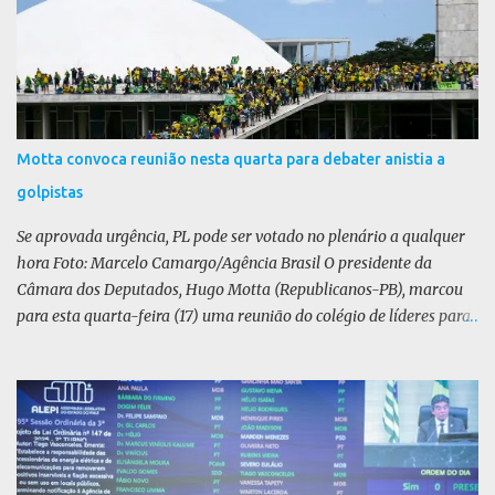
i
o
s
Motta convoca reunião nesta quarta para debater anistia a
golpistas
Se aprovada urgência, PL pode ser votado no plenário a qualquer
hora Foto: Marcelo Camargo/Agência Brasil O presidente da
Câmara dos Deputados, Hugo Motta (Republicanos-PB), marcou
para esta quarta-feira (17) uma reunião do colégio de líderes para
discutir a votação da urgência para o projeto de lei (PL) que prevê
a anistia aos condenados por tentativa de golpe de Estado. Motta
disse, em uma rede social, que a reunião vai “deliberar sobre a
urgência dos projetos que tratam do acontecido em 8 de janeiro de
2023”. Se aprovada urgência, o PL poderia ser votado no Plenário a
qualquer momento. Não foi divulgado relator ou texto da matéria.