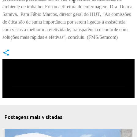
ambiente de trabalho. Frisou a diretora de enfermagem, Dra. Delma
Saraiva. Para Fábio Marcos, diretor geral do HUT, “As comissões
de ética são de suma importância por serem ligadas à assistência
com vistas a melhorar a efetividade, transparência e controle com
soluções mais rápidas e efetivas”, concluiu. (FMS/Semcom)
C
o
m
e
n
t
Postagens mais visitadas
á
r