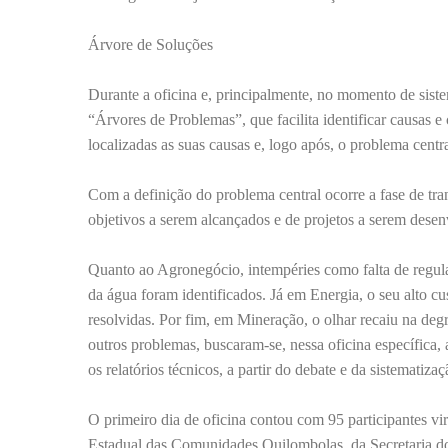
Árvore de Soluções
Durante a oficina e, principalmente, no momento de sist
“Árvores de Problemas”, que facilita identificar causas 
localizadas as suas causas e, logo após, o problema centra
Com a definição do problema central ocorre a fase de tran
objetivos a serem alcançados e de projetos a serem dese
Quanto ao Agronegócio, intempéries como falta de regulaçã
da água foram identificados. Já em Energia, o seu alto c
resolvidas. Por fim, em Mineração, o olhar recaiu na deg
outros problemas, buscaram-se, nessa oficina específica,
os relatórios técnicos, a partir do debate e da sistematiza
O primeiro dia de oficina contou com 95 participantes vi
Estadual das Comunidades Quilombolas, da Secretaria do