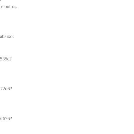
e outros.
 abaixo:
3535d?
172d6?
5f676?