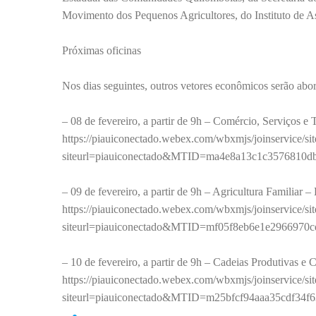
Movimento dos Pequenos Agricultores, do Instituto de As
Próximas oficinas
Nos dias seguintes, outros vetores econômicos serão abo
– 08 de fevereiro, a partir de 9h – Comércio, Serviços e 
https://piauiconectado.webex.com/wbxmjs/joinservice/
siteurl=piauiconectado&MTID=ma4e8a13c1c3576810d
– 09 de fevereiro, a partir de 9h – Agricultura Familiar – 
https://piauiconectado.webex.com/wbxmjs/joinservice/
siteurl=piauiconectado&MTID=mf05f8eb6e1e2966970c
– 10 de fevereiro, a partir de 9h – Cadeias Produtivas e 
https://piauiconectado.webex.com/wbxmjs/joinservice/
siteurl=piauiconectado&MTID=m25bfcf94aaa35cdf34f