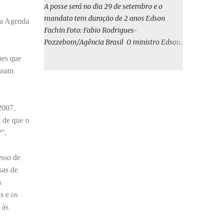
o BIRD, as quais indicam que a contratação
A posse será no dia 29 de setembro e o
em iene japonês é mais vantajosa sob os
mandato tem duração de 2 anos Edson
 da Agenda
aspectos econômico e financeiro. Embora o
Fachin Foto: Fabio Rodrigues-
custo dos juros em dólares possa parecer
Pozzebom/Agência Brasil O ministro Edson
inferior no curto prazo, a opção pelo iene
Fachin foi eleito nesta quarta-feira (13) para
ões que
revela-se mais benéfica no longo prazo,
o ocupar o cargo de presidente do Supremo
ossam
tanto pela sua menor volatilidade cambial
Tribunal Federal (STF) pelos próximos dois
quanto pela estabilidade da taxa de juros
anos. O vice-presidente será o ministro
atrelada à TONA”, explica. O deputado
Alexandre de Moraes. A posse será no dia 29
2007.
Gustavo Neiva (PP) votou contra o projeto de
de setembro. A votação foi feita de forma
m de que o
l...
simbólica pelo plenário da Corte.
”.
Atualmente, Fachin é o vice-presidente e,
pelo critério de antiguidade, deve assumir o
esso de
cargo. Conforme o regimento interno, o
sas de
tribunal deve ser comandado pelo ministro
s
mais antigo que ainda não presidiu a Corte.
s e os
O novo presidente vai suceder a Luís Roberto
 às
Barroso, que completará o mandato de dois
anos. Ao cumprimentar Fachin pela eleição,