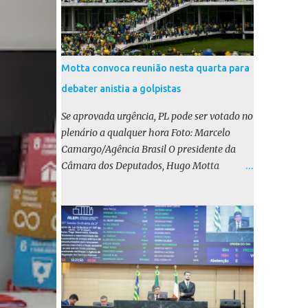
Motta convoca reunião nesta quarta para
debater anistia a golpistas
Se aprovada urgência, PL pode ser votado no
plenário a qualquer hora Foto: Marcelo
Camargo/Agência Brasil O presidente da
Câmara dos Deputados, Hugo Motta
(Republicanos-PB), marcou para esta
quarta-feira (17) uma reunião do colégio de
líderes para discutir a votação da urgência
para o projeto de lei (PL) que prevê a anistia
aos condenados por tentativa de golpe de
Estado. Motta disse, em uma rede social, que
a reunião vai “deliberar sobre a urgência dos
projetos que tratam do acontecido em 8 de