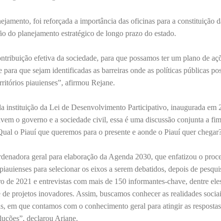
nejamento, foi reforçada a importância das oficinas para a constituição
o do planejamento estratégico de longo prazo do estado.
ontribuição efetiva da sociedade, para que possamos ter um plano de aç
 para que sejam identificadas as barreiras onde as políticas públicas p
rritórios piauienses”, afirmou Rejane.
a instituição da Lei de Desenvolvimento Participativo, inaugurada em 
vem o governo e a sociedade civil, essa é uma discussão conjunta a fi
ual o Piauí que queremos para o presente e aonde o Piauí quer chegar?
ordenadora geral para elaboração da Agenda 2030, que enfatizou o proc
iauienses para selecionar os eixos a serem debatidos, depois de pesqui
o de 2021 e entrevistas com mais de 150 informantes-chave, dentre ele
 de projetos inovadores. Assim, buscamos conhecer as realidades sociai
s, em que contamos com o conhecimento geral para atingir as respostas
luções”, declarou Ariane.