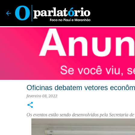
O Parlatório | Foco no Piauí e Maranhão
Oficinas debatem vetores econôm
fevereiro 08, 2022
Os eventos estão sendo desenvolvidos pela Secretaria 