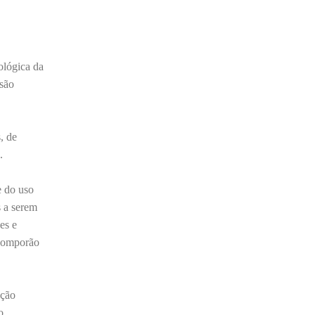
Barroso afirmou que o país tem sorte de ter
o ministro na cadeira de presidente da Corte.
“Considero, pessoalmente e
institucionalmente, que é uma sorte para o
ológica da
país poder, nesta atual conjuntura, ter uma
 são
pessoa com e...
, de
.
e do uso
s a serem
es e
 comporão
ação
o