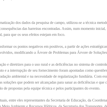
ematização dos dados da pesquisa de campo, utilizou-se a técnica metod
e consequências das barreiras encontradas. Assim, num momento inicial,
l, para que os seus efeitos estejam em foco.
sformar os pontos negativos em positivos, a partir de ações estratégicas
nvolvidos, modificando a Árvore de Problemas para Árvore de Soluções
o e diretrizes para o uso rural e as deficiências no sistema de control
usto e a interrupção de seu fornecimento foram apontadas como questõe
radação ambiental e na necessidade de regularização fundiária. Com ess
 as soluções que podem ser alcançadas para sanar as deficiências e que
ção de propostas pela equipe técnica e pelos participantes do evento.
rtuais, entre eles representantes da Secretaria de Educação, da Coorden
 Meio Ambiente e Recursos Hídricos, da Secretaria dos Transportes, d