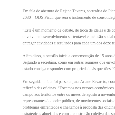
Em fala de abertura de Rejane Tavares, secretária do Pla
2030 – ODS Piauí, que será o instrumento de consolidaçã
“Este é um momento de debate, de troca de ideias e de c
envolvam desenvolvimento sustentável e inclusão social e
entregar atividades e resultados para cada um dos doze te
Além disso, a ocasião inicia a comemoração de 15 anos d
Segundo a secretária, como em outras reuniões que envol
estado consiga responder com propriedade às questões “Q
Em seguida, a fala foi passada para Ariane Favareto, co
reflexão das oficinas. “Focamos nos vetores econômicos p
campo aos territórios entre os meses de agosto a novembr
representantes do poder público, de movimentos sociais e
problemas enfrentados e chegamos à proposta das oficina
estratégicas almejadas e com a construção coletiva das so