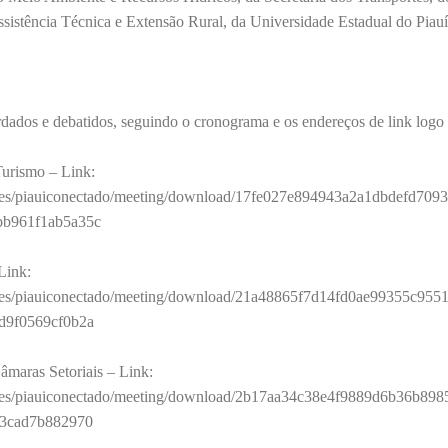
sistência Técnica e Extensão Rural, da Universidade Estadual do Piauí 
rdados e debatidos, seguindo o cronograma e os endereços de link logo
Turismo – Link:
sites/piauiconectado/meeting/download/17fe027e894943a2a1dbdefd709
bb961f1ab5a35c
Link:
sites/piauiconectado/meeting/download/21a48865f7d14fd0ae99355c955
d9f0569cf0b2a
Câmaras Setoriais – Link:
sites/piauiconectado/meeting/download/2b17aa34c38e4f9889d6b36b898
63cad7b882970