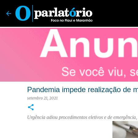
O Parlatório | Foco no Piauí e Maranhão
Pandemia impede realização de m
setembro 21, 2021
Urgência adiou procedimentos eletivos e de emergência, 