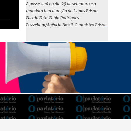
o BIRD, as quais indicam que a contratação
A posse será no dia 29 de setembro e o
em iene japonês é mais vantajosa sob os
mandato tem duração de 2 anos Edson
aspectos econômico e financeiro. Embora o
Fachin Foto: Fabio Rodrigues-
custo dos juros em dólares possa parecer
Pozzebom/Agência Brasil O ministro Edson
inferior no curto prazo, a opção pelo iene
Fachin foi eleito nesta quarta-feira (13) para
revela-se mais benéfica no longo prazo,
o ocupar o cargo de presidente do Supremo
tanto pela sua menor volatilidade cambial
Tribunal Federal (STF) pelos próximos dois
quanto pela estabilidade da taxa de juros
anos. O vice-presidente será o ministro
atrelada à TONA”, explica. O deputado
Alexandre de Moraes. A posse será no dia 29
Gustavo Neiva (PP) votou contra o projeto de
de setembro. A votação foi feita de forma
l...
simbólica pelo plenário da Corte.
Atualmente, Fachin é o vice-presidente e,
pelo critério de antiguidade, deve assumir o
cargo. Conforme o regimento interno, o
tribunal deve ser comandado pelo ministro
mais antigo que ainda não presidiu a Corte.
O novo presidente vai suceder a Luís Roberto
Barroso, que completará o mandato de dois
anos. Ao cumprimentar Fachin pela eleição,