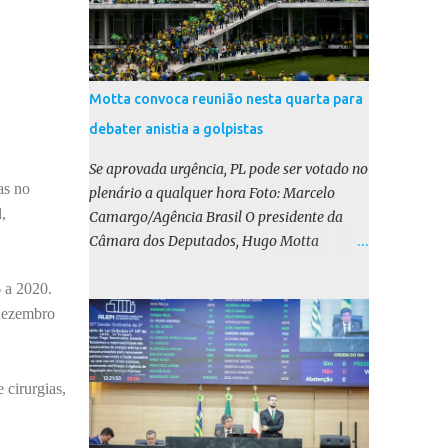
Motta convoca reunião nesta quarta para
debater anistia a golpistas
Se aprovada urgência, PL pode ser votado no
as no
plenário a qualquer hora Foto: Marcelo
,
Camargo/Agência Brasil O presidente da
Câmara dos Deputados, Hugo Motta
(Republicanos-PB), marcou para esta
 a 2020.
quarta-feira (17) uma reunião do colégio de
líderes para discutir a votação da urgência
 dezembro
para o projeto de lei (PL) que prevê a anistia
aos condenados por tentativa de golpe de
Estado. Motta disse, em uma rede social, que
 cirurgias,
a reunião vai “deliberar sobre a urgência dos
projetos que tratam do acontecido em 8 de