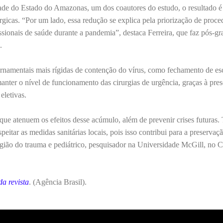
de do Estado do Amazonas, um dos coautores do estudo, o resultado é 
gicas. “Por um lado, essa redução se explica pela priorização de proc
ssionais de saúde durante a pandemia”, destaca Ferreira, que faz pós-g
.
rnamentais mais rígidas de contenção do vírus, como fechamento de esc
anter o nível de funcionamento das cirurgias de urgência, graças à pre
eletivas.
s que atenuem os efeitos desse acúmulo, além de prevenir crises futuras
peitar as medidas sanitárias locais, pois isso contribui para a preservaç
urgião do trauma e pediátrico, pesquisador na Universidade McGill, no 
 da revista
. (Agência Brasil).