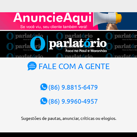
Desenvolvimento (BIRD) de dólar para iene japonês. O valor do
contrato, presente na lei 8.964/25, é de US$ 392 milhões. De acordo
com o Executivo, a mudança de moeda traz benefícios a longo
prazo. “A mudança se fundamenta em análises técnicas
aprofundadas conduzidas em conjunto com o BIRD, as quais
indicam que a contratação em iene japonês é mais vantajosa sob
os aspectos econômico e financeiro. Embora o custo dos juros em
dólares possa parecer inferior no curto prazo, a opção pelo iene
revela-se mais benéfica no longo prazo, tanto pela sua menor
FALE COM A GENTE
volatilidade cambial quanto pela estabilidade da taxa de juros
atrelada à TONA”, explica. O deputado Gustavo Neiva (PP) votou
contra o projeto de l...
(86) 9.8815-6479
(86) 9.9960-4957
Sugestões de pautas, anunciar, críticas ou elogios.