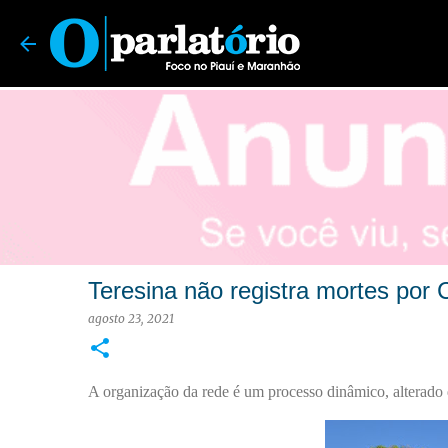
O Parlatório | Foco no Piauí e Maranhão
Teresina não registra mortes por 
agosto 23, 2021
A organização da rede é um processo dinâmico, alterado