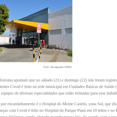
Foto: Divulgação (FMS)
resina apontam que no sábado (21) e domingo (22) não foram registr
ientes Covid é feito na rede municipal em Unidades Básicas de Saúde 
quipes de diversas especialidades que estão treinadas para esse trabal
o por encaminhamento é o Hospital do Monte Castelo, zona Sul, que dis
rianças com Covid é feito no Hospital do Parque Piauí em 10 leitos e n
esso dinâmico, sendo alterado quando necessário, de acordo com a nec