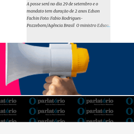
o BIRD, as quais indicam que a contratação
A posse será no dia 29 de setembro e o
em iene japonês é mais vantajosa sob os
mandato tem duração de 2 anos Edson
aspectos econômico e financeiro. Embora o
Fachin Foto: Fabio Rodrigues-
custo dos juros em dólares possa parecer
Pozzebom/Agência Brasil O ministro Edson
inferior no curto prazo, a opção pelo iene
Fachin foi eleito nesta quarta-feira (13) para
revela-se mais benéfica no longo prazo,
o ocupar o cargo de presidente do Supremo
tanto pela sua menor volatilidade cambial
Tribunal Federal (STF) pelos próximos dois
quanto pela estabilidade da taxa de juros
anos. O vice-presidente será o ministro
atrelada à TONA”, explica. O deputado
Alexandre de Moraes. A posse será no dia 29
Gustavo Neiva (PP) votou contra o projeto de
de setembro. A votação foi feita de forma
l...
simbólica pelo plenário da Corte.
Atualmente, Fachin é o vice-presidente e,
pelo critério de antiguidade, deve assumir o
cargo. Conforme o regimento interno, o
tribunal deve ser comandado pelo ministro
mais antigo que ainda não presidiu a Corte.
O novo presidente vai suceder a Luís Roberto
Barroso, que completará o mandato de dois
anos. Ao cumprimentar Fachin pela eleição,