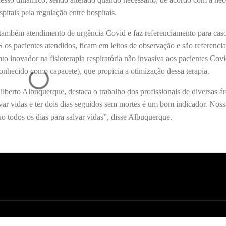
itais pela regulação entre hospitais.
 também atendimento de urgência Covid e faz referenciamento para cas
os pacientes atendidos, ficam em leitos de observação e são referenci
o inovador na fisioterapia respiratória não invasiva aos pacientes Cov
nhecido como capacete), que propicia a otimização dessa terapia.
erto Albuquerque, destaca o trabalho dos profissionais de diversas á
ar vidas e ter dois dias seguidos sem mortes é um bom indicador. Noss
o todos os dias para salvar vidas”, disse Albuquerque.