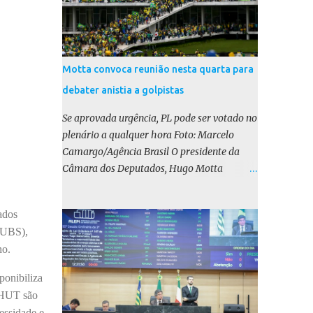
Motta convoca reunião nesta quarta para
debater anistia a golpistas
Se aprovada urgência, PL pode ser votado no
plenário a qualquer hora Foto: Marcelo
Camargo/Agência Brasil O presidente da
Câmara dos Deputados, Hugo Motta
(Republicanos-PB), marcou para esta
quarta-feira (17) uma reunião do colégio de
ados
líderes para discutir a votação da urgência
(UBS),
para o projeto de lei (PL) que prevê a anistia
ho.
aos condenados por tentativa de golpe de
Estado. Motta disse, em uma rede social, que
ponibiliza
a reunião vai “deliberar sobre a urgência dos
o HUT são
projetos que tratam do acontecido em 8 de
essidade e