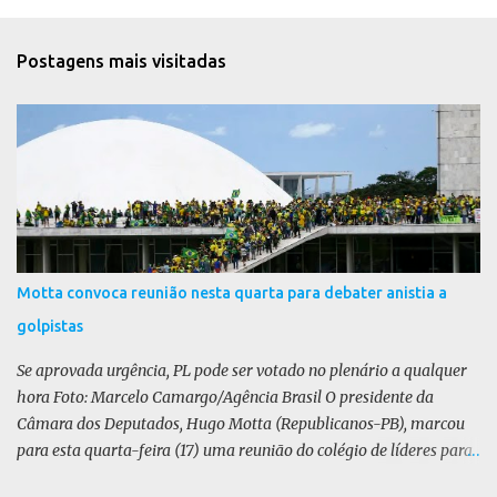
n
t
Postagens mais visitadas
á
r
i
o
s
Motta convoca reunião nesta quarta para debater anistia a
golpistas
Se aprovada urgência, PL pode ser votado no plenário a qualquer
hora Foto: Marcelo Camargo/Agência Brasil O presidente da
Câmara dos Deputados, Hugo Motta (Republicanos-PB), marcou
para esta quarta-feira (17) uma reunião do colégio de líderes para
discutir a votação da urgência para o projeto de lei (PL) que prevê