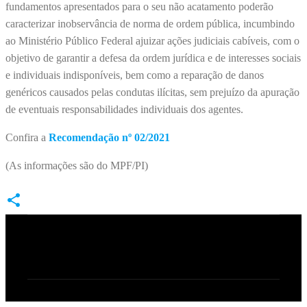
fundamentos apresentados para o seu não acatamento poderão
caracterizar inobservância de norma de ordem pública, incumbindo
ao Ministério Público Federal ajuizar ações judiciais cabíveis, com o
objetivo de garantir a defesa da ordem jurídica e de interesses sociais
e individuais indisponíveis, bem como a reparação de danos
genéricos causados pelas condutas ilícitas, sem prejuízo da apuração
de eventuais responsabilidades individuais dos agentes.
Confira a
Recomendação nº 02/2021
(As informações são do MPF/PI)
C
o
m
e