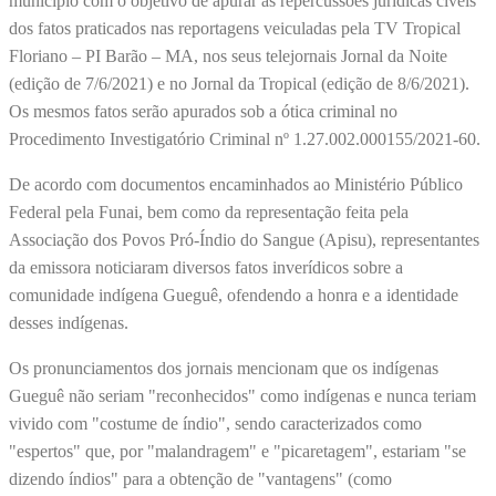
município com o objetivo de apurar as repercussões jurídicas cíveis
dos fatos praticados nas reportagens veiculadas pela TV Tropical
Floriano – PI Barão – MA, nos seus telejornais Jornal da Noite
(edição de 7/6/2021) e no Jornal da Tropical (edição de 8/6/2021).
Os mesmos fatos serão apurados sob a ótica criminal no
Procedimento Investigatório Criminal nº 1.27.002.000155/2021-60.
De acordo com documentos encaminhados ao Ministério Público
Federal pela Funai, bem como da representação feita pela
Associação dos Povos Pró-Índio do Sangue (Apisu), representantes
da emissora noticiaram diversos fatos inverídicos sobre a
comunidade indígena Gueguê, ofendendo a honra e a identidade
desses indígenas.
Os pronunciamentos dos jornais mencionam que os indígenas
Gueguê não seriam "reconhecidos" como indígenas e nunca teriam
vivido com "costume de índio", sendo caracterizados como
"espertos" que, por "malandragem" e "picaretagem", estariam "se
dizendo índios" para a obtenção de "vantagens" (como