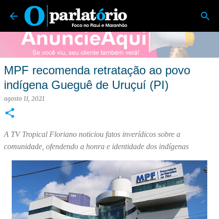
O Parlatório | Foco no Piauí e Maranhão
Pular para o conteúdo principal
MPF recomenda retratação ao povo
indígena Gueguê de Uruçuí (PI)
agosto 11, 2021
A TV Tropical Floriano noticiou fatos inverídicos sobre a
comunidade, ofendendo a honra e identidade dos indígenas