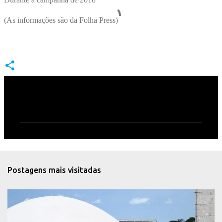
(As informações são da Folha Press)
C
o
m
e
n
t
Postagens mais visitadas
á
r
i
o