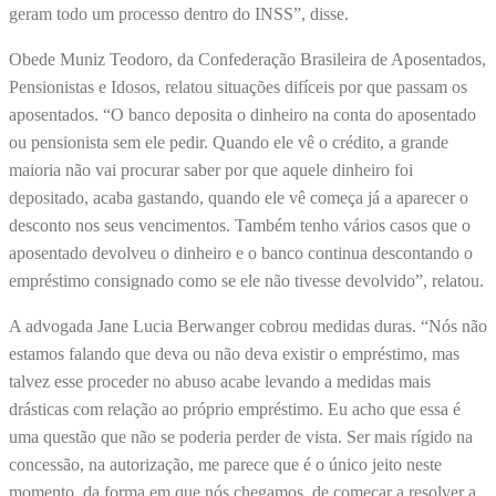
geram todo um processo dentro do INSS”, disse.
Obede Muniz Teodoro, da Confederação Brasileira de Aposentados,
Pensionistas e Idosos, relatou situações difíceis por que passam os
aposentados. “O banco deposita o dinheiro na conta do aposentado
ou pensionista sem ele pedir. Quando ele vê o crédito, a grande
maioria não vai procurar saber por que aquele dinheiro foi
depositado, acaba gastando, quando ele vê começa já a aparecer o
desconto nos seus vencimentos. Também tenho vários casos que o
aposentado devolveu o dinheiro e o banco continua descontando o
empréstimo consignado como se ele não tivesse devolvido”, relatou.
A advogada Jane Lucia Berwanger cobrou medidas duras. “Nós não
estamos falando que deva ou não deva existir o empréstimo, mas
talvez esse proceder no abuso acabe levando a medidas mais
drásticas com relação ao próprio empréstimo. Eu acho que essa é
uma questão que não se poderia perder de vista. Ser mais rígido na
concessão, na autorização, me parece que é o único jeito neste
momento, da forma em que nós chegamos, de começar a resolver a