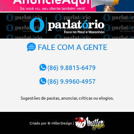
Atualmente, Fachin é o vice-presidente e, pelo critério de
antiguidade, deve assumir o cargo. Conforme o regimento interno,
o tribunal deve ser comandado pelo ministro mais antigo que
ainda não presidiu a Corte. O novo presidente vai suceder a Luís
Roberto Barroso, que completará o mandato de dois anos. Ao
cumprimentar Fachin pela eleição, Barroso afirmou que o país
tem sorte de ter o ministro na cadeira de presidente da Corte.
FALE COM A GENTE
“Considero, pessoalmente e institucionalmente, que é uma sorte
para o país poder, nesta atual conjuntura, ter uma pessoa com e...
(86) 9.8815-6479
(86) 9.9960-4957
Sugestões de pautas, anunciar, críticas ou elogios.
Criado por © MillerDesign |