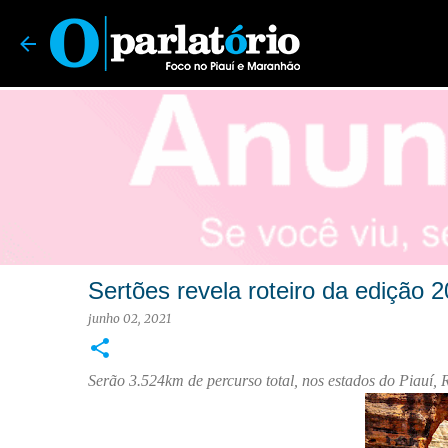
O Parlatório | Foco no Piauí e Maranhão
Sertões revela roteiro da edição 2
junho 02, 2021
Serão 3.524km de percurso total, nos estados do Piauí