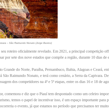
pivara – São Raimundo Nonato (Jorge Bastos)
 seu roteiro oficialmente revelado. Em 2021, a principal competição of
sar por sete dos nove estados que compõe a região, durante 10 dias de 
Rio Grande do Norte, Paraíba, Pernambuco, Bahia, Alagoas e Ceará, ent
erá São Raimundo Nonato, e terá como cenário, a Serra da Capivara. De
sagem dos competidores na 4ª e 5ª etapas, entre os dias 16 e 18 de ago
ior, comemora e diz que o Piauí tem despontado como um celeiro impor
urismo, temos o papel de incentivar isso, é um espaço importante para 
orreria o evento, já que estamos no período que precisamos ter muito