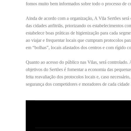
fomos muito bem informados sobre todo o processo de com
Ainda de acordo com a organização, A Vila Sertões será 
das cidades anfitriãs, priorizando os estabelecimentos 
estabelece boas práticas de higienização para cada segme
ao viajar e frequentar locais que cumpram protocolos pa
em “bolhas”, locais afastados dos centros e com rígido co
Quanto ao acesso do público nas Vilas, será controlado.
objetivos do Sertões é fomentar a economia das pequenas
feita reavaliação dos protocolos locais e, caso necessár
segurança dos competidores e moradores de cada cidade a
C
o
m