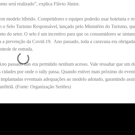
o será realizado”, explica Flávio Júnior.
em modelo híbrido. Competidores e equipes poderão usar hotelaria e re
com o Selo Turismo Responsável, lançado pelo Ministério do Turismo, qu
nto do setor. O selo é um incentivo para que os consumidores se sintam
ra a prevenção da Covid-19. Ano passado, toda a caravana era obrigada
ntrole de entrada.
 Ano passado não era permitido nenhum acesso. Vale ressaltar que um d
 cidades por onde o rally passa. Quando estiver mais próximo do event
io, implantadas eventuais adequações ao modelo adotado, garantindo assi
nfitriã. (Fonte: Organização Sertões)