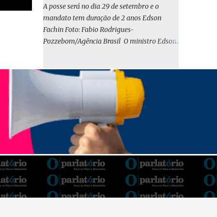
o BIRD, as quais indicam que a contratação
A posse será no dia 29 de setembro e o
em iene japonês é mais vantajosa sob os
mandato tem duração de 2 anos Edson
aspectos econômico e financeiro. Embora o
Fachin Foto: Fabio Rodrigues-
custo dos juros em dólares possa parecer
Pozzebom/Agência Brasil O ministro Edson
inferior no curto prazo, a opção pelo iene
Fachin foi eleito nesta quarta-feira (13) para
revela-se mais benéfica no longo prazo,
o ocupar o cargo de presidente do Supremo
tanto pela sua menor volatilidade cambial
Tribunal Federal (STF) pelos próximos dois
quanto pela estabilidade da taxa de juros
anos. O vice-presidente será o ministro
atrelada à TONA”, explica. O deputado
Alexandre de Moraes. A posse será no dia 29
Gustavo Neiva (PP) votou contra o projeto de
de setembro. A votação foi feita de forma
l...
simbólica pelo plenário da Corte.
Atualmente, Fachin é o vice-presidente e,
pelo critério de antiguidade, deve assumir o
cargo. Conforme o regimento interno, o
tribunal deve ser comandado pelo ministro
mais antigo que ainda não presidiu a Corte.
O novo presidente vai suceder a Luís Roberto
Barroso, que completará o mandato de dois
anos. Ao cumprimentar Fachin pela eleição,