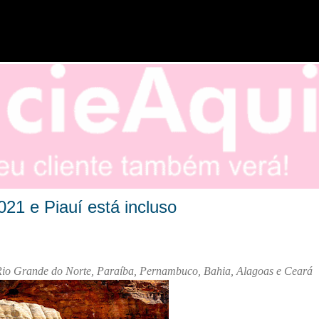
Pular para o conteúdo principal
021 e Piauí está incluso
, Rio Grande do Norte, Paraíba, Pernambuco, Bahia, Alagoas e Ceará