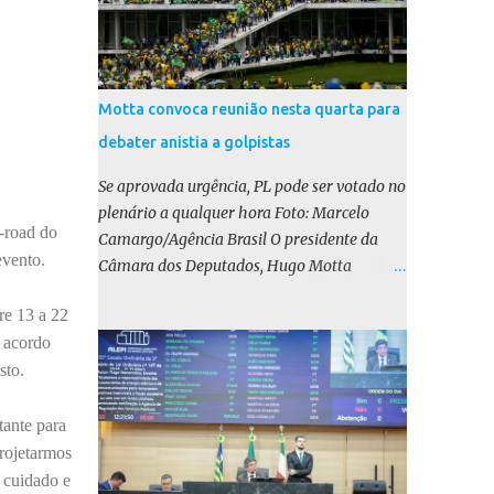
Motta convoca reunião nesta quarta para
debater anistia a golpistas
Se aprovada urgência, PL pode ser votado no
plenário a qualquer hora Foto: Marcelo
f-road do
Camargo/Agência Brasil O presidente da
evento.
Câmara dos Deputados, Hugo Motta
(Republicanos-PB), marcou para esta
re 13 a 22
quarta-feira (17) uma reunião do colégio de
 acordo
líderes para discutir a votação da urgência
sto.
para o projeto de lei (PL) que prevê a anistia
aos condenados por tentativa de golpe de
Estado. Motta disse, em uma rede social, que
tante para
a reunião vai “deliberar sobre a urgência dos
projetarmos
projetos que tratam do acontecido em 8 de
 cuidado e