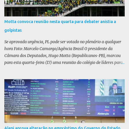
Motta convoca reunião nesta quarta para debater anistia a
golpistas
Se aprovada urgência, PL pode ser votado no plenário a qualquer
hora Foto: Marcelo Camargo/Agência Brasil O presidente da
Câmara dos Deputados, Hugo Motta (Republicanos-PB), marcou
para esta quarta-feira (17) uma reunião do colégio de líderes para
discutir a votação da urgência para o projeto de lei (PL) que prevê
a anistia aos condenados por tentativa de golpe de Estado. Motta
disse, em uma rede social, que a reunião vai “deliberar sobre a
urgência dos projetos que tratam do acontecido em 8 de janeiro de
2023”. Se aprovada urgência, o PL poderia ser votado no Plenário a
qualquer momento. Não foi divulgado relator ou texto da matéria.
A pauta da anistia voltou a ganhar força com o julgamento e
condenação do ex-presidente Jair Bolsonaro por tentativa de golpe
de Estado, entre outros crimes. A oposição liderada pelo Partido
Alepi aprova alteração no empréstimo do Governo do Estado