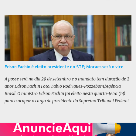
tomado junto ao Banco Internacional para Reconstrução e
Desenvolvimento (BIRD) de dólar para iene japonês. O valor do
contrato, presente na lei 8.964/25, é de US$ 392 milhões. De acordo
com o Executivo, a mudança de moeda traz benefícios a longo
prazo. “A mudança se fundamenta em análises técnicas
aprofundadas conduzidas em conjunto com o BIRD, as quais
indicam que a contratação em iene japonês é mais vantajosa sob
os aspectos econômico e financeiro. Embora o custo dos juros em
dólares possa parecer inferior no curto prazo, a opção pelo iene
Edson Fachin é eleito presidente do STF; Moraes será o vice
revela-se mais benéfica no longo prazo, tanto pela sua menor
volatilidade cambial quanto pela estabilidade da taxa de juros
A posse será no dia 29 de setembro e o mandato tem duração de 2
atrelada à TONA”, explica. O deputado Gustavo Neiva (PP) votou
anos Edson Fachin Foto: Fabio Rodrigues-Pozzebom/Agência
contra o projeto de l...
Brasil O ministro Edson Fachin foi eleito nesta quarta-feira (13)
para o ocupar o cargo de presidente do Supremo Tribunal Federal
(STF) pelos próximos dois anos. O vice-presidente será o ministro
Alexandre de Moraes. A posse será no dia 29 de setembro. A
votação foi feita de forma simbólica pelo plenário da Corte.
Atualmente, Fachin é o vice-presidente e, pelo critério de