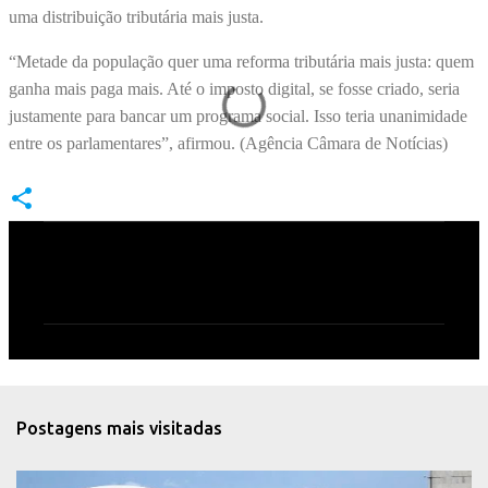
uma distribuição tributária mais justa.
“Metade da população quer uma reforma tributária mais justa: quem
ganha mais paga mais. Até o imposto digital, se fosse criado, seria
justamente para bancar um programa social. Isso teria unanimidade
entre os parlamentares”, afirmou. (Agência Câmara de Notícias)
C
o
m
e
n
t
Postagens mais visitadas
á
r