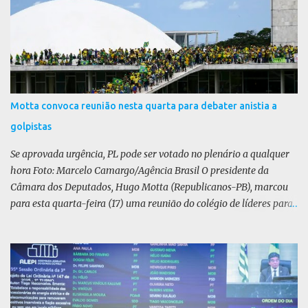
i
o
s
Motta convoca reunião nesta quarta para debater anistia a
golpistas
Se aprovada urgência, PL pode ser votado no plenário a qualquer
hora Foto: Marcelo Camargo/Agência Brasil O presidente da
Câmara dos Deputados, Hugo Motta (Republicanos-PB), marcou
para esta quarta-feira (17) uma reunião do colégio de líderes para
discutir a votação da urgência para o projeto de lei (PL) que prevê
a anistia aos condenados por tentativa de golpe de Estado. Motta
disse, em uma rede social, que a reunião vai “deliberar sobre a
urgência dos projetos que tratam do acontecido em 8 de janeiro de
2023”. Se aprovada urgência, o PL poderia ser votado no Plenário a
qualquer momento. Não foi divulgado relator ou texto da matéria.