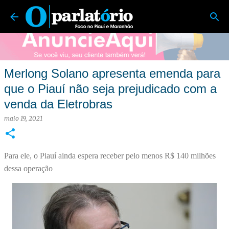
O Parlatório | Foco no Piauí e Maranhão
Pular para o conteúdo principal
Merlong Solano apresenta emenda para
que o Piauí não seja prejudicado com a
venda da Eletrobras
maio 19, 2021
Para ele, o Piauí ainda espera receber pelo menos R$ 140 milhões
dessa operação