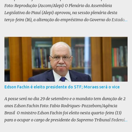
Foto: Reprodução (Ascom/Alepi) O Plenário da Assembleia
Legislativa do Piauí (Alepi) aprovou, na sessão plenária desta
terça-feira (16), a alteração do empréstimo do Governo do Estado
tomado junto ao Banco Internacional para Reconstrução e
Desenvolvimento (BIRD) de dólar para iene japonês. O valor do
contrato, presente na lei 8.964/25, é de US$ 392 milhões. De acordo
com o Executivo, a mudança de moeda traz benefícios a longo
prazo. “A mudança se fundamenta em análises técnicas
aprofundadas conduzidas em conjunto com o BIRD, as quais
indicam que a contratação em iene japonês é mais vantajosa sob
os aspectos econômico e financeiro. Embora o custo dos juros em
dólares possa parecer inferior no curto prazo, a opção pelo iene
Edson Fachin é eleito presidente do STF; Moraes será o vice
revela-se mais benéfica no longo prazo, tanto pela sua menor
volatilidade cambial quanto pela estabilidade da taxa de juros
A posse será no dia 29 de setembro e o mandato tem duração de 2
atrelada à TONA”, explica. O deputado Gustavo Neiva (PP) votou
anos Edson Fachin Foto: Fabio Rodrigues-Pozzebom/Agência
contra o projeto de l...
Brasil O ministro Edson Fachin foi eleito nesta quarta-feira (13)
para o ocupar o cargo de presidente do Supremo Tribunal Federal
(STF) pelos próximos dois anos. O vice-presidente será o ministro