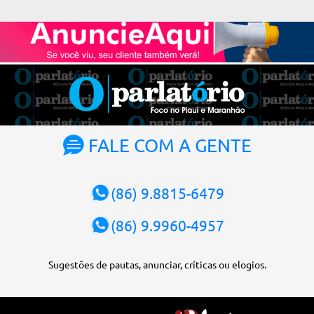
Alexandre de Moraes. A posse será no dia 29 de setembro. A
votação foi feita de forma simbólica pelo plenário da Corte.
Atualmente, Fachin é o vice-presidente e, pelo critério de
antiguidade, deve assumir o cargo. Conforme o regimento interno,
o tribunal deve ser comandado pelo ministro mais antigo que
ainda não presidiu a Corte. O novo presidente vai suceder a Luís
Roberto Barroso, que completará o mandato de dois anos. Ao
cumprimentar Fachin pela eleição, Barroso afirmou que o país
tem sorte de ter o ministro na cadeira de presidente da Corte.
FALE COM A GENTE
“Considero, pessoalmente e institucionalmente, que é uma sorte
para o país poder, nesta atual conjuntura, ter uma pessoa com e...
(86) 9.8815-6479
(86) 9.9960-4957
Sugestões de pautas, anunciar, críticas ou elogios.