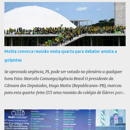
r
i
o
s
Motta convoca reunião nesta quarta para debater anistia a
golpistas
Se aprovada urgência, PL pode ser votado no plenário a qualquer
hora Foto: Marcelo Camargo/Agência Brasil O presidente da
Câmara dos Deputados, Hugo Motta (Republicanos-PB), marcou
para esta quarta-feira (17) uma reunião do colégio de líderes para
discutir a votação da urgência para o projeto de lei (PL) que prevê
a anistia aos condenados por tentativa de golpe de Estado. Motta
disse, em uma rede social, que a reunião vai “deliberar sobre a
urgência dos projetos que tratam do acontecido em 8 de janeiro de
2023”. Se aprovada urgência, o PL poderia ser votado no Plenário a