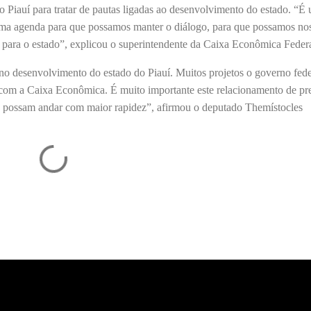
o Piauí para tratar de pautas ligadas ao desenvolvimento do estado. “É
ma agenda para que possamos manter o diálogo, para que possamos nos 
s para o estado”, explicou o superintendente da Caixa Econômica Feder
 no desenvolvimento do estado do Piauí. Muitos projetos o governo fede
 com a Caixa Econômica. É muito importante este relacionamento de pre
s possam andar com maior rapidez”, afirmou o deputado Themístocles