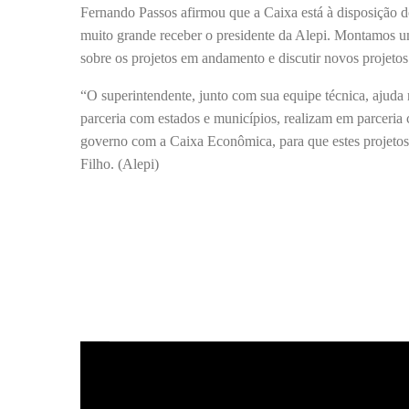
Fernando Passos afirmou que a Caixa está à disposição d
muito grande receber o presidente da Alepi. Montamos u
sobre os projetos em andamento e discutir novos projeto
“O superintendente, junto com sua equipe técnica, ajuda
parceria com estados e municípios, realizam em parceria
governo com a Caixa Econômica, para que estes projeto
Filho. (Alepi)
C
o