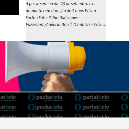
o BIRD, as quais indicam que a contratação
A posse será no dia 29 de setembro e o
em iene japonês é mais vantajosa sob os
mandato tem duração de 2 anos Edson
aspectos econômico e financeiro. Embora o
Fachin Foto: Fabio Rodrigues-
custo dos juros em dólares possa parecer
Pozzebom/Agência Brasil O ministro Edson
inferior no curto prazo, a opção pelo iene
Fachin foi eleito nesta quarta-feira (13) para
revela-se mais benéfica no longo prazo,
o ocupar o cargo de presidente do Supremo
tanto pela sua menor volatilidade cambial
Tribunal Federal (STF) pelos próximos dois
quanto pela estabilidade da taxa de juros
anos. O vice-presidente será o ministro
atrelada à TONA”, explica. O deputado
Alexandre de Moraes. A posse será no dia 29
Gustavo Neiva (PP) votou contra o projeto de
de setembro. A votação foi feita de forma
l...
simbólica pelo plenário da Corte.
Atualmente, Fachin é o vice-presidente e,
pelo critério de antiguidade, deve assumir o
cargo. Conforme o regimento interno, o
tribunal deve ser comandado pelo ministro
mais antigo que ainda não presidiu a Corte.
O novo presidente vai suceder a Luís Roberto
Barroso, que completará o mandato de dois
anos. Ao cumprimentar Fachin pela eleição,