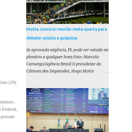
Motta convoca reunião nesta quarta para
debater anistia a golpistas
Se aprovada urgência, PL pode ser votado no
plenário a qualquer hora Foto: Marcelo
Camargo/Agência Brasil O presidente da
Câmara dos Deputados, Hugo Motta
(Republicanos-PB), marcou para esta
eira (29)
quarta-feira (17) uma reunião do colégio de
líderes para discutir a votação da urgência
para o projeto de lei (PL) que prevê a anistia
uienses.
aos condenados por tentativa de golpe de
 Federal,
Estado. Motta disse, em uma rede social, que
s possam
a reunião vai “deliberar sobre a urgência dos
projetos que tratam do acontecido em 8 de