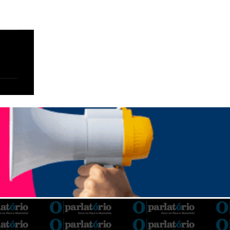
Barroso afirmou que o país tem sorte de ter
o ministro na cadeira de presidente da Corte.
“Considero, pessoalmente e
institucionalmente, que é uma sorte para o
país poder, nesta atual conjuntura, ter uma
pessoa com e...