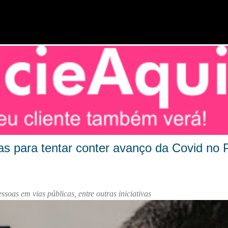
Pular para o conteúdo principal
 para tentar conter avanço da Covid no P
soas em vias públicas, entre outras iniciativas