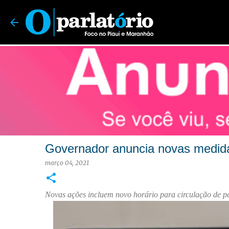
O Parlatório | Foco no Piauí e Maranhão
Governador anuncia novas medidas
março 04, 2021
Novas ações incluem novo horário para circulação de pes