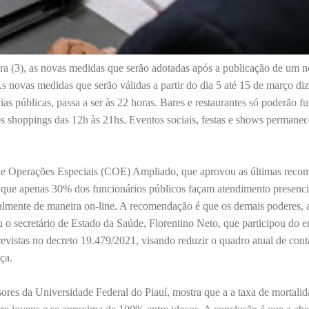
ra (3), as novas medidas que serão adotadas após a publicação de um 
s novas medidas que serão válidas a partir do dia 5 até 15 de março di
ias públicas, passa a ser às 22 horas. Bares e restaurantes só poderão f
os shoppings das 12h às 21hs. Eventos sociais, festas e shows permane
de Operações Especiais (COE) Ampliado, que aprovou as últimas reco
 que apenas 30% dos funcionários públicos façam atendimento presenci
malmente de maneira on-line. A recomendação é que os demais poderes, 
 o secretário de Estado da Saúde, Florentino Neto, que participou do e
previstas no decreto 19.479/2021, visando reduzir o quadro atual de co
ça.
ores da Universidade Federal do Piauí, mostra que a a taxa de mortalid