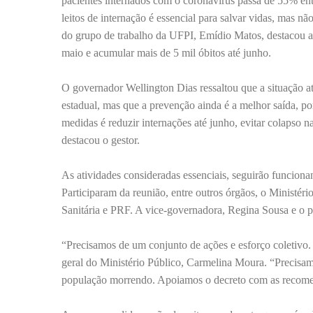
pacientes internados com o coronavírus passa de 55% ent
leitos de internação é essencial para salvar vidas, mas 
do grupo de trabalho da UFPI, Emídio Matos, destacou ain
maio e acumular mais de 5 mil óbitos até junho.
O governador Wellington Dias ressaltou que a situação at
estadual, mas que a prevenção ainda é a melhor saída, p
medidas é reduzir internações até junho, evitar colapso n
destacou o gestor.
As atividades consideradas essenciais, seguirão funcion
Participaram da reunião, entre outros órgãos, o Ministéri
Sanitária e PRF. A vice-governadora, Regina Sousa e o p
“Precisamos de um conjunto de ações e esforço coletivo. 
geral do Ministério Público, Carmelina Moura. “Precisam
população morrendo. Apoiamos o decreto com as reco