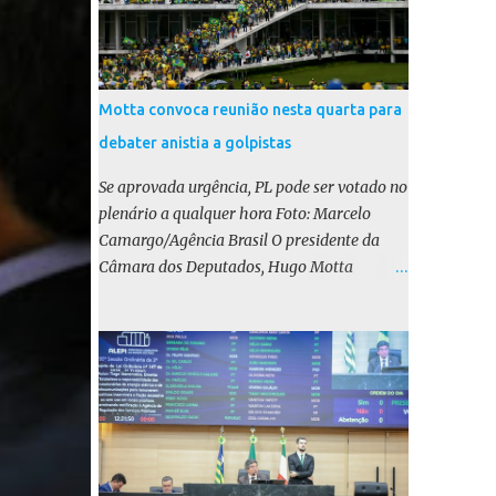
Motta convoca reunião nesta quarta para
debater anistia a golpistas
Se aprovada urgência, PL pode ser votado no
plenário a qualquer hora Foto: Marcelo
Camargo/Agência Brasil O presidente da
Câmara dos Deputados, Hugo Motta
(Republicanos-PB), marcou para esta
quarta-feira (17) uma reunião do colégio de
líderes para discutir a votação da urgência
para o projeto de lei (PL) que prevê a anistia
aos condenados por tentativa de golpe de
Estado. Motta disse, em uma rede social, que
a reunião vai “deliberar sobre a urgência dos
projetos que tratam do acontecido em 8 de