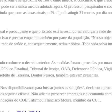
re jovens e se aproxima de 100% entre idosos. A conclusão é que a abe
não pode ser a única medida adotada agora. O professor, pesquisador e c
da que, com as taxas atuais, o Piauí pode atingir 31 mortes por dia n
ual é preocupante e que o Estado está investindo em reforçar a rede de
or isso é preciso empenho também por parte da população. “Nosso obje
a rede de saúde e, consequentemente, reduzir óbitos. Toda vida salva im
ando conforme o decreto anterior. As medidas foram aprovadas por una
o Público Estadual, Tribunal de Justiça, OAB, Defensoria Pública, Vigil
refeito de Teresina, Doutor Pessoa, também estavam presentes.
Nos disponibilizamos para buscar juntos as soluções”, declarou a proc
os seguir a ciência. Não adianta preservar empregos e a economia com
mendações do COE”, afirmou Francisco Moura, membro da CUT.