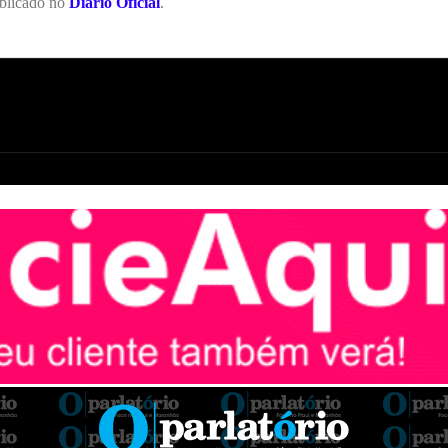
ublicado no
Diário Oficial
.