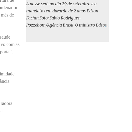
rtura de
o BIRD, as quais indicam que a contratação
A posse será no dia 29 de setembro e o
oordenador
em iene japonês é mais vantajosa sob os
mandato tem duração de 2 anos Edson
o mês de
aspectos econômico e financeiro. Embora o
Fachin Foto: Fabio Rodrigues-
custo dos juros em dólares possa parecer
Pozzebom/Agência Brasil O ministro Edson
inferior no curto prazo, a opção pelo iene
Fachin foi eleito nesta quarta-feira (13) para
revela-se mais benéfica no longo prazo,
 saúde
o ocupar o cargo de presidente do Supremo
tanto pela sua menor volatilidade cambial
tivo com as
Tribunal Federal (STF) pelos próximos dois
quanto pela estabilidade da taxa de juros
porta”,
anos. O vice-presidente será o ministro
atrelada à TONA”, explica. O deputado
Alexandre de Moraes. A posse será no dia 29
Gustavo Neiva (PP) votou contra o projeto de
de setembro. A votação foi feita de forma
l...
nimidade.
simbólica pelo plenário da Corte.
ância
Atualmente, Fachin é o vice-presidente e,
pelo critério de antiguidade, deve assumir o
cargo. Conforme o regimento interno, o
tribunal deve ser comandado pelo ministro
uradora-
mais antigo que ainda não presidiu a Corte.
 a
O novo presidente vai suceder a Luís Roberto
Barroso, que completará o mandato de dois
anos. Ao cumprimentar Fachin pela eleição,