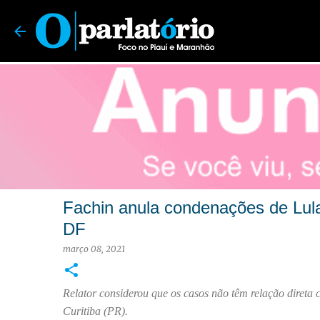
O Parlatório | Foco no Piauí e Maranhão
Fachin anula condenações de Lula
DF
março 08, 2021
Relator considerou que os casos não têm relação direta 
Curitiba (PR).