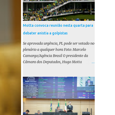
Motta convoca reunião nesta quarta para
debater anistia a golpistas
Se aprovada urgência, PL pode ser votado no
plenário a qualquer hora Foto: Marcelo
Camargo/Agência Brasil O presidente da
Câmara dos Deputados, Hugo Motta
(Republicanos-PB), marcou para esta
quarta-feira (17) uma reunião do colégio de
líderes para discutir a votação da urgência
para o projeto de lei (PL) que prevê a anistia
aos condenados por tentativa de golpe de
Estado. Motta disse, em uma rede social, que
a reunião vai “deliberar sobre a urgência dos
projetos que tratam do acontecido em 8 de