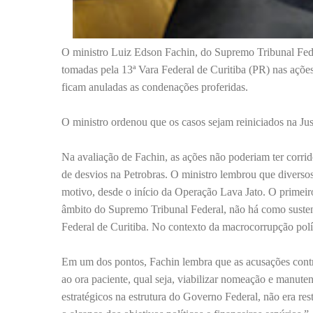
O ministro Luiz Edson Fachin, do Supremo Tribunal Feder
tomadas pela 13ª Vara Federal de Curitiba (PR) nas açõe
ficam anuladas as condenações proferidas.
O ministro ordenou que os casos sejam reiniciados na Ju
Na avaliação de Fachin, as ações não poderiam ter corri
de desvios na Petrobras. O ministro lembrou que divers
motivo, desde o início da Operação Lava Jato. O primeiro
âmbito do Supremo Tribunal Federal, não há como sustenta
Federal de Curitiba. No contexto da macrocorrupção políti
Em um dos pontos, Fachin lembra que as acusações contr
ao ora paciente, qual seja, viabilizar nomeação e manute
estratégicos na estrutura do Governo Federal, não era re