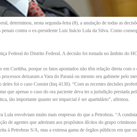
al, determinou, nesta segunda-feira (8), a anulação de todas as decisõ
s penais contra o ex-presidente Luiz Inácio Lula da Silva. Como conseq
stiça Federal do Distrito Federal. A decisão foi tomada no âmbito do H
do em Curitiba, porque os fatos apontados não têm relação direta com 
os processos deixaram a Vara do Paraná ou mesmo seu gabinete pelo m
 deles foi o caso Consist (Inq 4130). “Com as recentes decisões profer
r que apenas o caso do ora paciente deva ter a jurisdição prestada pel
ca, tão importante quanto ser imparcial é ser apartidário”, afirmou.
a Lula envolviam muito mais empresas do que a Petrobras. “A conduta 
nção de agentes que aderiram aos propósitos ilícitos do grupo criminos
strita à Petrobras S/A, mas a extensa gama de órgãos públicos em que er