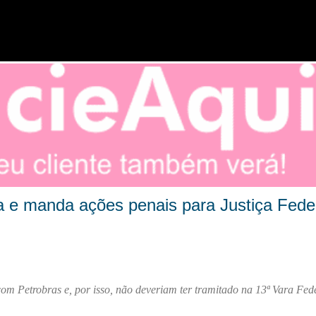
Pular para o conteúdo principal
 e manda ações penais para Justiça Fede
com Petrobras e, por isso, não deveriam ter tramitado na 13ª Vara Fed