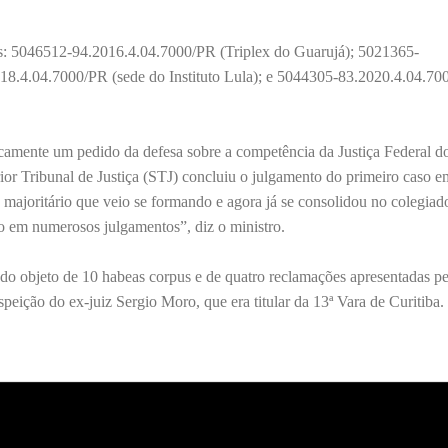
os: 5046512-94.2016.4.04.7000/PR (Triplex do Guarujá); 5021365-
018.4.04.7000/PR (sede do Instituto Lula); e 5044305-83.2020.4.04.7
ficamente um pedido da defesa sobre a competência da Justiça Federal d
or Tribunal de Justiça (STJ) concluiu o julgamento do primeiro caso 
 majoritário que veio se formando e agora já se consolidou no colegiad
do em numerosos julgamentos”, diz o ministro.
 do objeto de 10 habeas corpus e de quatro reclamações apresentadas pe
speição do ex-juiz Sergio Moro, que era titular da 13ª Vara de Curitiba.