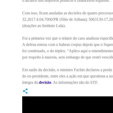
o alcance dos objetivos políticos e financeiros espúrios.”
Com isso, ficam anuladas as decisões de quatro process
32.2017.4.04.7000/PR (Sítio de Atibaia); 5063130-17.2
(doações ao Instituto Lula).
Foi a primeira vez que o relator do caso analisou especi
A defesa entrou com o habeas corpus depois que o Superi
foi condenado, o do triplex. “Aplico aqui o entendimento
por respeito à maioria, sem embargo de que restei venci
Em razão da decisão, o ministro Fachin declarou a perda
do ex-presidente, entre eles a ação em que questiona a su
íntegra da
decisão
. As informações são do STF.
C
o