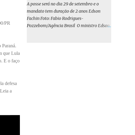
o BIRD, as quais indicam que a contratação
A posse será no dia 29 de setembro e o
em iene japonês é mais vantajosa sob os
mandato tem duração de 2 anos Edson
aspectos econômico e financeiro. Embora o
Fachin Foto: Fabio Rodrigues-
custo dos juros em dólares possa parecer
000/PR
Pozzebom/Agência Brasil O ministro Edson
inferior no curto prazo, a opção pelo iene
Fachin foi eleito nesta quarta-feira (13) para
revela-se mais benéfica no longo prazo,
o ocupar o cargo de presidente do Supremo
tanto pela sua menor volatilidade cambial
o Paraná.
Tribunal Federal (STF) pelos próximos dois
quanto pela estabilidade da taxa de juros
em que Lula
anos. O vice-presidente será o ministro
atrelada à TONA”, explica. O deputado
o. E o faço
Alexandre de Moraes. A posse será no dia 29
Gustavo Neiva (PP) votou contra o projeto de
de setembro. A votação foi feita de forma
l...
simbólica pelo plenário da Corte.
la defesa
Atualmente, Fachin é o vice-presidente e,
pelo critério de antiguidade, deve assumir o
 Leia a
cargo. Conforme o regimento interno, o
tribunal deve ser comandado pelo ministro
mais antigo que ainda não presidiu a Corte.
O novo presidente vai suceder a Luís Roberto
Barroso, que completará o mandato de dois
anos. Ao cumprimentar Fachin pela eleição,