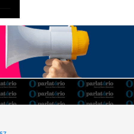
Barroso afirmou que o país tem sorte de ter
o ministro na cadeira de presidente da Corte.
“Considero, pessoalmente e
institucionalmente, que é uma sorte para o
país poder, nesta atual conjuntura, ter uma
pessoa com e...
957