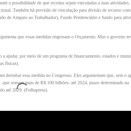
tir a possibilidade de que receitas sejam vinculadas a suas atividades.
cional. Também há previsão de vinculação para divisão de recurso com 
ndo de Amparo ao Trabalhador), Fundo Penitenciário e fundo para ativ
 argumenta que essas medidas engessam o Orçamento. Mas o governo te
 a ajudar, por meio de um programa de financiamento, estados e munic
s físicas).
aram derrubar essa medida no Congresso. Eles argumentam que, sem o a
os -que somam mais de R$ 100 bilhões- até 2024, prazo determinado na
ido até 2029. (Folhapress).