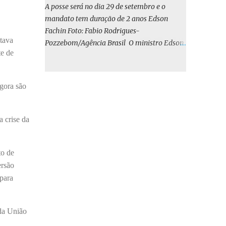
o BIRD, as quais indicam que a contratação
A posse será no dia 29 de setembro e o
em iene japonês é mais vantajosa sob os
mandato tem duração de 2 anos Edson
aspectos econômico e financeiro. Embora o
Fachin Foto: Fabio Rodrigues-
custo dos juros em dólares possa parecer
tava
Pozzebom/Agência Brasil O ministro Edson
inferior no curto prazo, a opção pelo iene
te de
Fachin foi eleito nesta quarta-feira (13) para
revela-se mais benéfica no longo prazo,
o ocupar o cargo de presidente do Supremo
tanto pela sua menor volatilidade cambial
Tribunal Federal (STF) pelos próximos dois
gora são
quanto pela estabilidade da taxa de juros
anos. O vice-presidente será o ministro
atrelada à TONA”, explica. O deputado
Alexandre de Moraes. A posse será no dia 29
Gustavo Neiva (PP) votou contra o projeto de
de setembro. A votação foi feita de forma
 crise da
l...
simbólica pelo plenário da Corte.
Atualmente, Fachin é o vice-presidente e,
pelo critério de antiguidade, deve assumir o
to de
cargo. Conforme o regimento interno, o
ersão
tribunal deve ser comandado pelo ministro
 para
mais antigo que ainda não presidiu a Corte.
O novo presidente vai suceder a Luís Roberto
 da União
Barroso, que completará o mandato de dois
anos. Ao cumprimentar Fachin pela eleição,