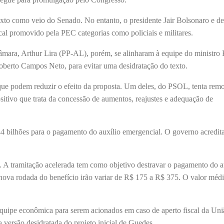
xto como veio do Senado. No entanto, o presidente Jair Bolsonaro e d
scal promovido pela PEC categorias como policiais e militares.
Câmara, Arthur Lira (PP-AL), porém, se alinharam à equipe do ministro 
berto Campos Neto, para evitar uma desidratação do texto.
que podem reduzir o efeito da proposta. Um deles, do PSOL, tenta rem
sitivo que trata da concessão de aumentos, reajustes e adequação de
4 bilhões para o pagamento do auxílio emergencial. O governo acredita
. A tramitação acelerada tem como objetivo destravar o pagamento do a
ova rodada do benefício irão variar de R$ 175 a R$ 375. O valor médi
equipe econômica para serem acionados em caso de aperto fiscal da Uni
 versão desidratada do projeto inicial de Guedes.