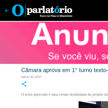
O Parlatório | Foco no Piauí e Maranhão
Câmara aprova em 1° turno texto
março 10, 2021
O texto aprovado é uma versão desidratada do projeto ini