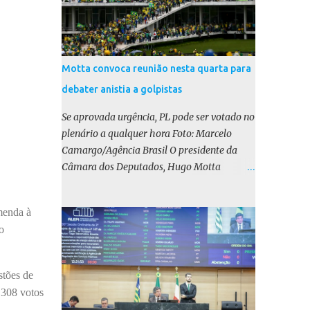
Motta convoca reunião nesta quarta para
debater anistia a golpistas
Se aprovada urgência, PL pode ser votado no
plenário a qualquer hora Foto: Marcelo
Camargo/Agência Brasil O presidente da
Câmara dos Deputados, Hugo Motta
(Republicanos-PB), marcou para esta
quarta-feira (17) uma reunião do colégio de
menda à
líderes para discutir a votação da urgência
o
para o projeto de lei (PL) que prevê a anistia
aos condenados por tentativa de golpe de
Estado. Motta disse, em uma rede social, que
stões de
a reunião vai “deliberar sobre a urgência dos
 308 votos
projetos que tratam do acontecido em 8 de