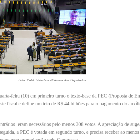
Foto: Pablo Valadares/Câmara dos Deputados
rta-feira (10) em primeiro turno o texto-base da PEC (Proposta de E
ste fiscal e define um teto de R$ 44 bilhões para o pagamento do auxíli
ntrários -eram necessários pelo menos 308 votos. A apreciação de suge
seguida, a PEC é votada em segundo turno, e precisa receber ao menos
segue para promulgação pelo Congresso.