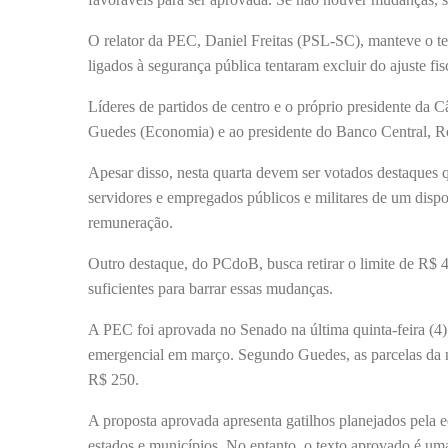
O relator da PEC, Daniel Freitas (PSL-SC), manteve o te
ligados à segurança pública tentaram excluir do ajuste fi
Líderes de partidos de centro e o próprio presidente da 
Guedes (Economia) e ao presidente do Banco Central, Ro
Apesar disso, nesta quarta devem ser votados destaques 
servidores e empregados públicos e militares de um dispo
remuneração.
Outro destaque, do PCdoB, busca retirar o limite de R$ 4
suficientes para barrar essas mudanças.
A PEC foi aprovada no Senado na última quinta-feira (4)
emergencial em março. Segundo Guedes, as parcelas da n
R$ 250.
A proposta aprovada apresenta gatilhos planejados pela 
estados e municípios. No entanto, o texto aprovado é uma