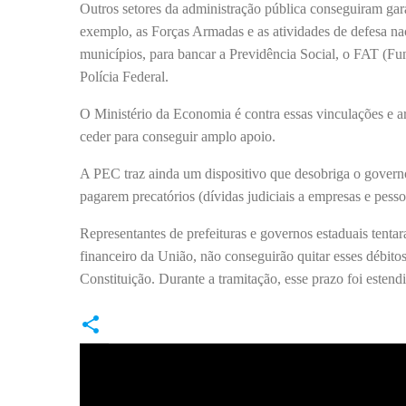
Outros setores da administração pública conseguiram garan
exemplo, as Forças Armadas e as atividades de defesa na
municípios, para bancar a Previdência Social, o FAT (Fu
Polícia Federal.
O Ministério da Economia é contra essas vinculações e
ceder para conseguir amplo apoio.
A PEC traz ainda um dispositivo que desobriga o governo
pagarem precatórios (dívidas judiciais a empresas e pessoa
Representantes de prefeituras e governos estaduais tent
financeiro da União, não conseguirão quitar esses débit
Constituição. Durante a tramitação, esse prazo foi estend
C
o