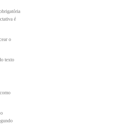
Barroso afirmou que o país tem sorte de ter
obrigatória
o ministro na cadeira de presidente da Corte.
ctativa é
“Considero, pessoalmente e
institucionalmente, que é uma sorte para o
país poder, nesta atual conjuntura, ter uma
cear o
pessoa com e...
do texto
, como
 o
segundo