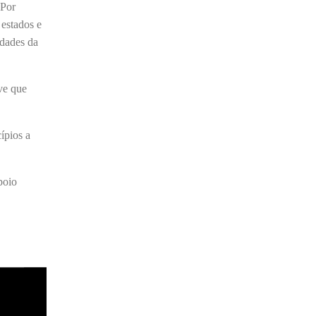
 Por
estados e
idades da
ve que
ípios a
poio