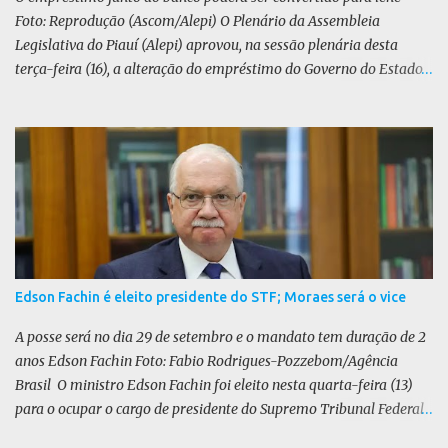
Foto: Reprodução (Ascom/Alepi) O Plenário da Assembleia
Legislativa do Piauí (Alepi) aprovou, na sessão plenária desta
terça-feira (16), a alteração do empréstimo do Governo do Estado
tomado junto ao Banco Internacional para Reconstrução e
Desenvolvimento (BIRD) de dólar para iene japonês. O valor do
contrato, presente na lei 8.964/25, é de US$ 392 milhões. De acordo
com o Executivo, a mudança de moeda traz benefícios a longo
prazo. “A mudança se fundamenta em análises técnicas
aprofundadas conduzidas em conjunto com o BIRD, as quais
indicam que a contratação em iene japonês é mais vantajosa sob
os aspectos econômico e financeiro. Embora o custo dos juros em
dólares possa parecer inferior no curto prazo, a opção pelo iene
Edson Fachin é eleito presidente do STF; Moraes será o vice
revela-se mais benéfica no longo prazo, tanto pela sua menor
volatilidade cambial quanto pela estabilidade da taxa de juros
A posse será no dia 29 de setembro e o mandato tem duração de 2
atrelada à TONA”, explica. O deputado Gustavo Neiva (PP) votou
anos Edson Fachin Foto: Fabio Rodrigues-Pozzebom/Agência
contra o projeto de l...
Brasil O ministro Edson Fachin foi eleito nesta quarta-feira (13)
para o ocupar o cargo de presidente do Supremo Tribunal Federal
(STF) pelos próximos dois anos. O vice-presidente será o ministro